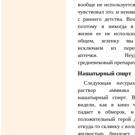
вообще не используется
чувствовал это, и ненав
с раннего детства. Во
поэтому я никогда в
жизни ее не использо
общем, зеленку мы
исключаем из пере
аптечки. Неудо
средневековый препарат
Нашатырный спирт
Следующая несура
раствор аммиак
нашатырный спирт. 
видели, как в кино ч
падает в обморок, и
положительный герой д
откуда-то склянку с во
жидкостью, брызгает