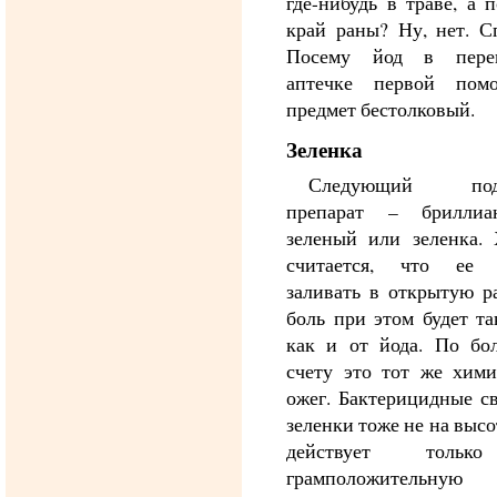
где-нибудь в траве, а 
край раны? Ну, нет. С
Посему йод в пере
аптечке первой по
предмет бестолковый.
Зеленка
Следующий под
препарат – бриллиа
зеленый или зеленка. 
считается, что ее
заливать в открытую р
боль при этом будет та
как и от йода. По бо
счету это тот же хими
ожег. Бактерицидные с
зеленки тоже не на высо
действует толь
грамположительную