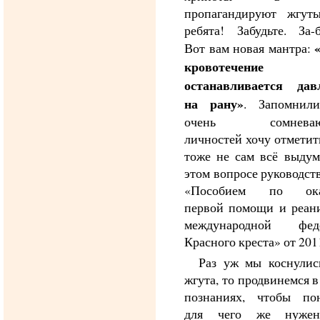
пропагандируют жгуты
ребята! Забудьте. За-б
Вот вам новая мантра:
кровотечение
останавливается дав
на рану»
. Запомнил
очень сомневаю
личностей хочу отметить
тоже не сам всё выдум
этом вопросе руководст
«Пособием по ока
первой помощи и реан
международной фед
Красного креста» от 2011
Раз уж мы коснулис
жгута, то продвинемся 
познаниях, чтобы пон
для чего же нужен