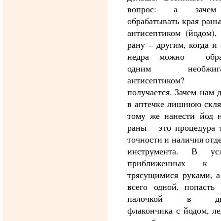
вопрос: а заче
обрабатывать края ран
антисептиком (йодом),
рану – другим, когда и 
недра можно обраб
одним необжига
антисептиком? 
получается. Зачем нам 
в аптечке лишнюю скля
тому же нанести йод н
раны – это процедура 
точности и наличия отд
инструмента. В усл
приближенных к х
трясущимися руками, а
всего одной, попасть 
палочкой в дыр
флакончика с йодом, л