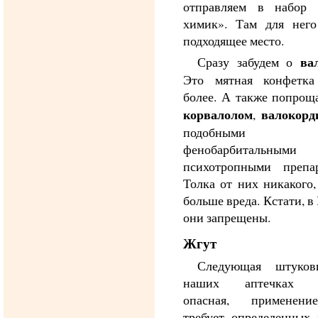
отправляем в набор
химик». Там для него
подходящее место.
ва
Сразу забудем о
Это мятная конфетк
более. А также попрощ
корвалолом
валокорд
,
подобными
фенобарбитальными
психотропными препар
Толка от них никакого,
больше вреда. Кстати, в
они запрещены.
Жгут
Следующая штуко
наших аптечках п
опасная, применен
требует определенных 