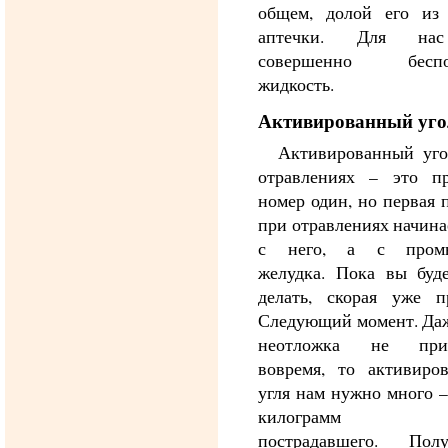
общем, долой его из
аптечки. Для на
совершенно беспол
жидкость.
Активированный уго
Активированный уго
отравлениях – это пр
номер один, но первая
при отравлениях начина
с него, а с промы
желудка. Пока вы буде
делать, скорая уже пр
Следующий момент. Даж
неотложка не приб
вовремя, то активиров
угля нам нужно много –
килограмм м
пострадавшего. Получ