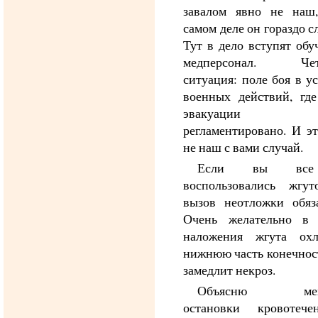
завалом явно не наш
самом деле он гораздо с
Тут в дело вступят об
медперсонал. Четв
ситуация: поле боя в у
военных действий, где
эвакуации ст
регламентировано. И э
не наш с вами случай.
Если вы вс
воспользовались жгут
вызов неотложки обяза
Очень желательно в 
наложения жгута охл
нижнюю часть конечнос
замедлит некроз.
Объясню меха
остановки кровотеч