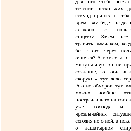
для того, чтобы несча
течение нескольких де
секунд пришел в себя.
время вам будет не до 
флакона с нашат
спиртом. Зачем несча
травить аммиаком, ког
без этого через пол
очнется? А вот если в 
минуты-двух он не пр
сознание, то тогда вы
скорую – тут дело сер
Это не обморок, тут а
можно вообще отпр
пострадавшего на тот св
уже, господа и 
чрезвычайная ситуац
сегодня не о ней, а пока
о нашатырном спир