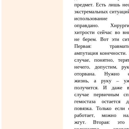
предмет. Есть лишь не
экстремальных ситуаций
использование 
оправдано. Хирурги
хитрости сейчас во вн
не берем. Вот эти сит
Первая: травматич
ампутация конечности.
случае, понятно, теря
нечего, допустим, ру
оторвана. Нужно с
жизнь, а руку – у
получится. И даже 
случае первичным сп
гемостаза остается д
повязка. Только если 
работает, можно на
жгут. Вторая: это 
количество кровот