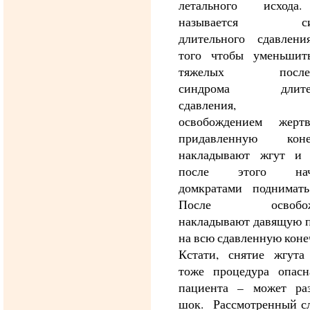
летального исхода
называется син
длительного сдавлени
того чтобы уменьшит
тяжелых послед
синдрома длител
сдавления, п
освобождением жер
придавленную коне
накладывают жгут и 
после этого нач
домкратами поднимать
После освобожд
накладывают давящую п
на всю сдавленную коне
Кстати, снятие жгута
тоже процедура опасн
пациента – может раз
шок. Рассмотренный сл