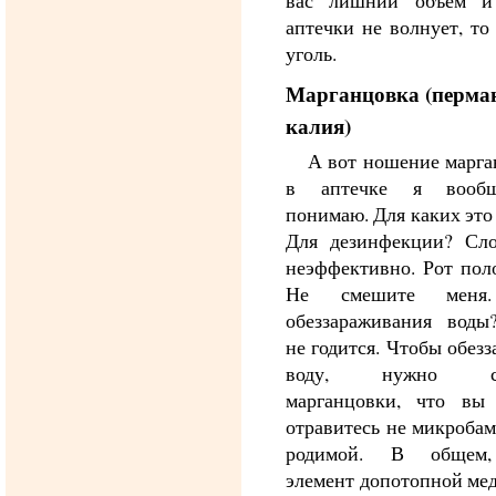
вас лишний объем и
аптечки не волнует, то
уголь.
Марганцовка (перма
калия)
А вот ношение марг
в аптечке я вооб
понимаю. Для каких это
Для дезинфекции? Сл
неэффективно. Рот пол
Не смешите меня
обеззараживания воды
не годится. Чтобы обезз
воду, нужно ст
марганцовки, что вы 
отравитесь не микробам
родимой. В общем,
элемент допотопной ме