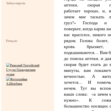
Забыл пароль
аптеки, скорая п
работает хорошо, и, в
зачем мне таскать 
груз?» Господа и 
поверьте, когда карма за
вас врасплох, никого н
рядом. Голова болит, 
Français
кровь брызжет,
подкашиваются… Вам бу
до поиска аптеки, и да
скорая будет ехать до 
минуты, вам покажет
вечностью. А жит
хочется… И помочь
нечем. Тут вы вспом
ваши слова: «а зачем 
нужно». К сожал
большинство носящих с