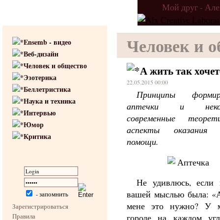
Мой друг - Ал
Человек и 
Ensemb - видео
Веб-дизайн
Человек и общество
А жить так хочет
Эзотерика
22.05.2015 00:00
Беллетристика
Принципы формир
Наука и техника
аптечки и неко
Интервью
современные теорети
Юмор
аспекты оказания 
Критика
помощи.
Не удивлюсь, если 
вашей мыслью была: «А
- запомнить
мене это нужно? У 
Зарегистрироваться
Правила
городе на каждом угл