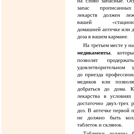
на слово запасные. Ос
запас прописанны
лекарств должен ле
вашей «стациона
домашней аптечке или 
доза в вашем кармане.
На третьем месте у на
медикаменты
, котор
позволят продержа
удовлетворительном з
до приезда профессион
медиков или позвол
добраться до дома. К
лекарства в условиях 
достаточно двух-трех 
доз. В аптечке первой
не должно быть кол
таблеток и склянок.
Таблетки должны 