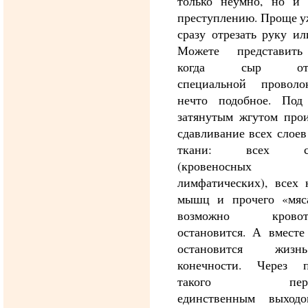
только неумно, но и 
преступлению. Проще у
сразу отрезать руку ил
Можете представить
когда сыр отре
специальной провол
нечто подобное. Под
затянутым жгутом прои
сдавливание всех слое
ткани: всех со
(кровеносн
лимфатических), всех 
мышц и прочего «мяса
возможно кровоте
остановится. А вместе
остановится жи
конечности. Через п
такого переж
единственным выход