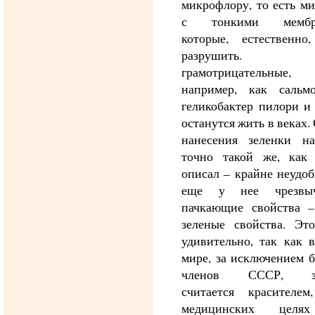
микрофлору, то есть м
с тонкими мембра
которые, естественно,
разрушить
грамотрицательные, 
например, как сальмо
геликобактер пилори и
останутся жить в веках.
нанесения зеленки н
точно такой же, как
описал – крайне неудо
еще у нее чрезвыч
пачкающие свойства –
зеленые свойства. Эт
удивительно, так как 
мире, за исключением 
членов СССР, зе
считается красителе
медицинских целя