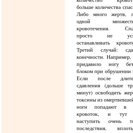
больше количества спас
Либо много жертв, 
одной множеств
кровотечения. Спа
просто не успе
останавливать кровоте
Третий случай: сда
конечности. Например,
придавило ногу бе
блоком при обрушении 
Если после длител
сдавления (дольше тр
минут) освободить жер
токсины из омертвевше
ноги попадают в 
кровоток, и тут 
наступить очень т
последствия, впло