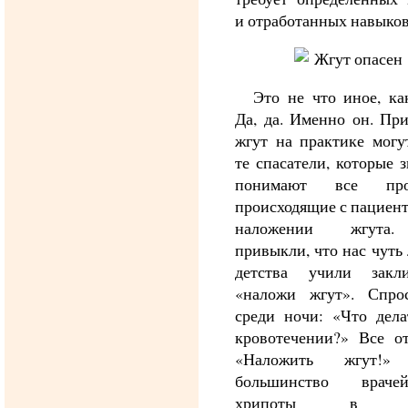
и отработанных навыков
Это не что иное, ка
Да, да. Именно он. Пр
жгут на практике могу
те спасатели, которые 
понимают все проц
происходящие с пациен
наложении жгут
привыкли, что нас чуть 
детства учили закл
«наложи жгут». Спро
среди ночи: «Что дела
кровотечении?» Все от
«Наложить жгут!»
большинство врач
хрипоты в го