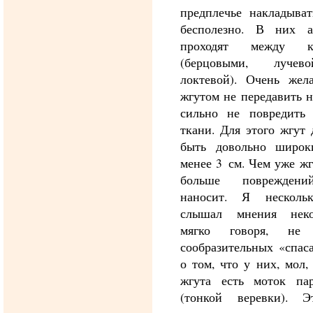
предплечье накладыват
бесполезно. В них а
проходят между ко
(берцовыми, луче
локтевой). Очень жела
жгутом не передавить 
сильно не повредить 
ткани. Для этого жгут
быть довольно широк
менее 3 см. Чем уже жг
больше поврежден
наносит. Я несколь
слышал мнения неко
мягко говоря, не 
сообразительных «спас
о том, что у них, мол,
жгута есть моток пар
(тонкой веревки). 