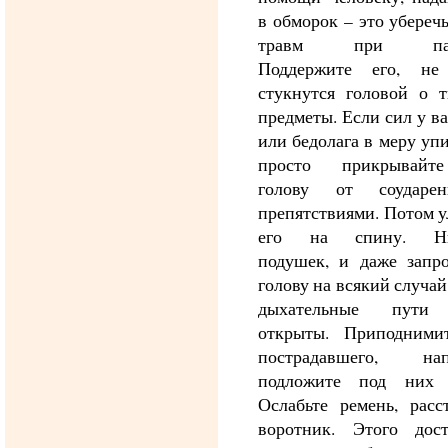
в обморок – это уберечь
травм при паде
Поддержите его, не
стукнутся головой о т
предметы. Если сил у ва
или бедолага в меру упи
просто прикрывайт
голову от соударе
препятствиями. Потом 
его на спину. Ни
подушек, и даже запро
голову на всякий случай
дыхательные пути
открыты. Приподнимит
пострадавшего, нап
подложите под них 
Ослабьте ремень, расс
воротник. Этого дост