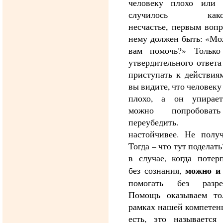
человеку плохо или
случилось какое
несчастье, первым воп
нему должен быть: «Мо
вам помочь?» Только
утвердительного ответ
приступать к действия
вы видите, что человеку
плохо, а он упирает
можно попробоват
переубедить. Б
настойчивее. Не получ
Тогда – что тут поделать
в случае, когда потер
можно и
без сознания,
помогать без разре
Помощь оказываем то
рамках нашей компетен
есть, это называется 