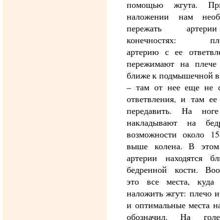
помощью жгута. Пр
наложении нам необ
пережать артер
конечностях: пле
артерию с ее ответвл
пережимают на плече
ближе к подмышечной в
– там от нее еще не о
ответвления, и там ее
передавить. На ног
накладывают на бе
возможности около 15
выше колена. В этом
артерии находятся б
бедренной кости. Воо
это все места, куда
наложить жгут: плечо и
и оптимальные места н
обозначил. На гол