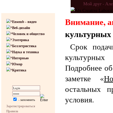
Мой друг - Ал
Внимание, а
Ensemb - видео
Веб-дизайн
культурных 
Человек и общество
Эзотерика
Срок подач
Беллетристика
Наука и техника
культурных
Интервью
Юмор
Подробнее об
Критика
заметке «
Н
остальных п
условия.
- запомнить
Зарегистрироваться
Правила