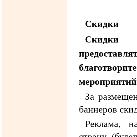
Скидки
Скидки 
предост
благотво
мероприятий
За размеще
баннеров ски
Реклама, н
страну (буде