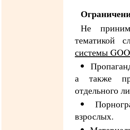
Ограничен
Не приним
тематикой с
системы GOO
Пропаганд
а также про
отдельного ли
Порног
взрослых.
Материал