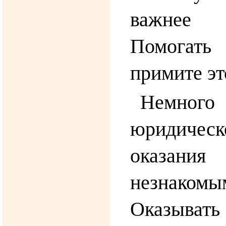
важнее 
Помогать
примите эт
Немного
юридичес
оказан
незнако
Оказыв