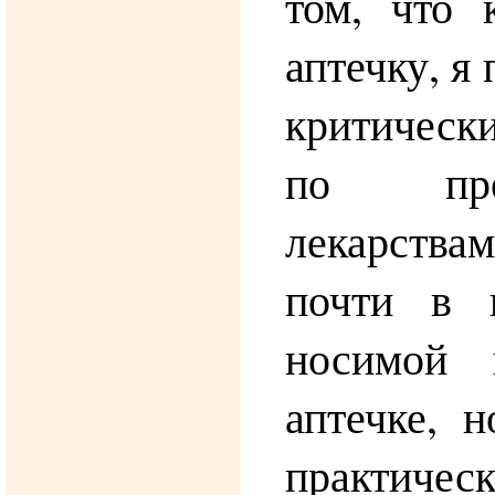
том, что 
аптечку, я
критичес
по пр
лекарствам
почти в 
носимой 
аптечке, 
практиче