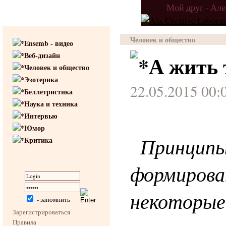
Мой друг - Ал
Человек и общество
Ensemb - видео
Веб-дизайн
А жить 
Человек и общество
Эзотерика
22.05.2015 00:
Беллетристика
Наука и техника
Интервью
Юмор
Принцип
Критика
формирова
некоторы
- запомнить
Зарегистрироваться
Правила