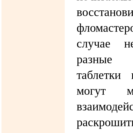
восстанов
фломастер
случае н
разные
таблетки 
могут м
взаимодейс
раскр