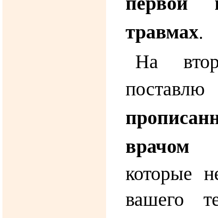
первой 
травмах
.
На вто
поста
прописа
врачом 
которые н
вашего т