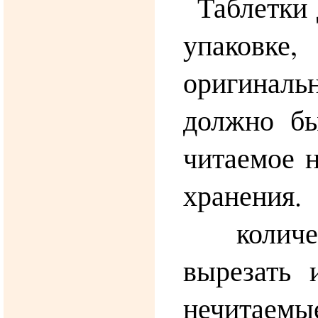
Таблетки
упаковке,
оригинал
должно бы
читаемое н
хранен
количе
вырезать 
нечитае