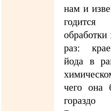
нам и изве
годится
обработки 
раз: кра
йода в ра
химическом
чего она 
горазд