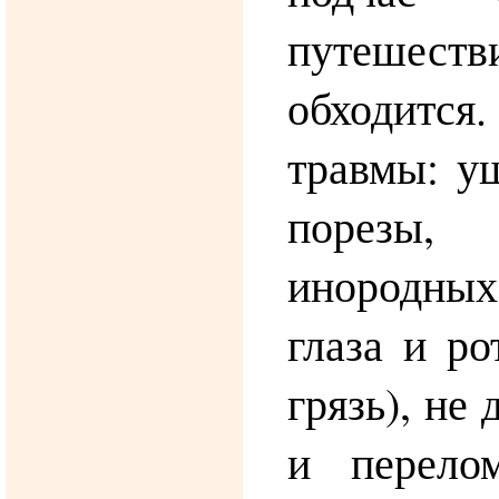
путеш
обходится.
травмы: у
порезы,
инородны
глаза и ро
грязь), не
и перело