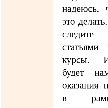
надеюсь, 
это делать
следит
статьями
курсы. И
будет на
оказания 
в рам