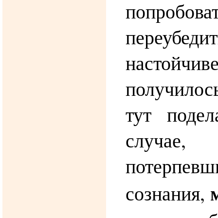
попроб
переубед
настой
получилос
тут поде
случа
потерп
сознания,