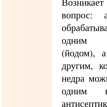
Возника
вопрос: 
обрабатыв
одним а
(йодом), 
другим, к
недра мож
одним н
антисепт