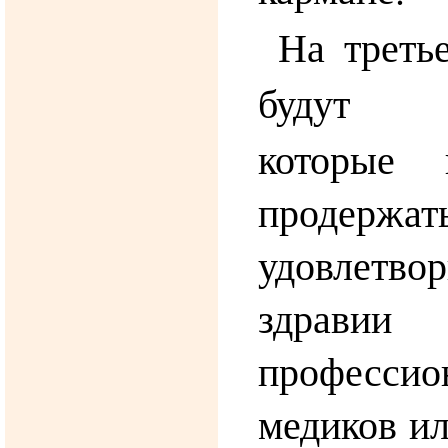
На треть
буду
которые 
проде
удовлетво
здравии
профессио
медиков ил