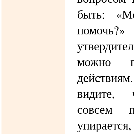
быть: «М
помочь?»
утвердите
можно п
действи
видите, 
совсем 
упираетс