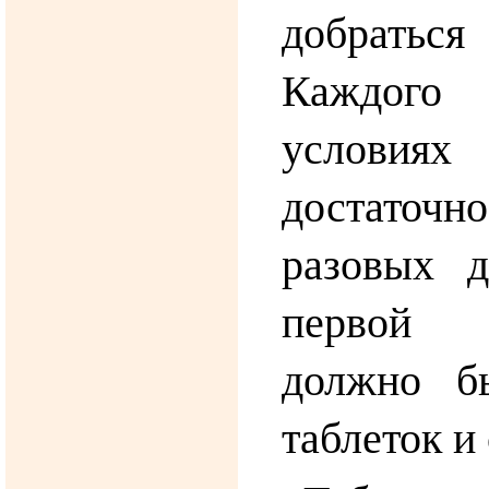
добрать
Каждого 
услови
достаточ
разовых д
первой
должно б
таблеток и