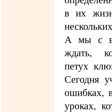
в их жиз
нескольких
А мы с в
ждать, к
петух клю
Сегодня у
ошибках, 
уроках, к