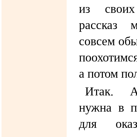
из свои
рассказ 
совсем об
поохотимс
а потом по
Итак. А
нужна в п
для оказ