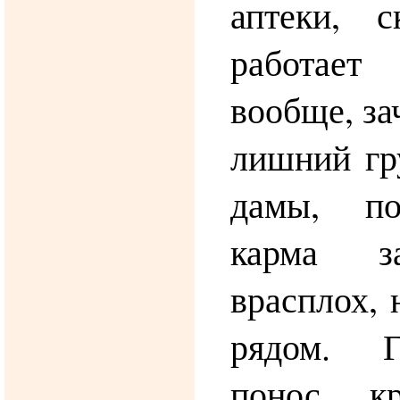
аптеки, 
работает
вообще, за
лишний гр
дамы, по
карма за
врасплох, 
рядом. Г
понос, к