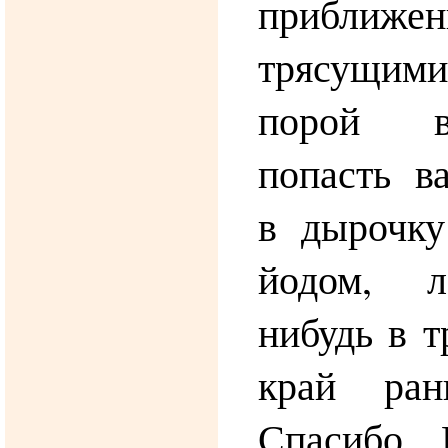
приближе
трясущим
порой в
попасть в
в дырочку
йодом, л
нибудь в т
край ран
Спасибо.