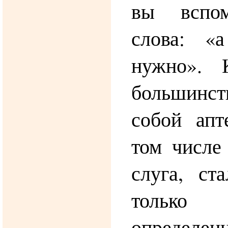
вы вспом
слова: «а
нужно». 
большинс
собой апт
том числе
слуга, ст
тольк
определенн