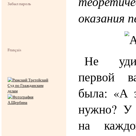
теоретич
Забыл пароль
оказания п
Français
Не уди
первой в
была: «А 
нужно? У 
на каждо