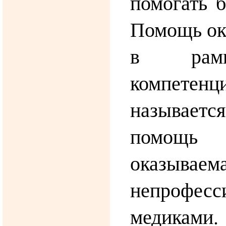
помогать б
Помощь ок
в рам
компетенци
называе
помощь
оказываем
непрофесс
медикам