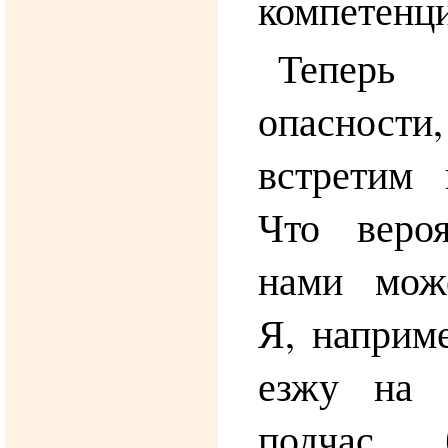
компетенц
Теперь
опасност
встретим 
Что веро
нами мож
Я, наприме
езжу на 
подчас 