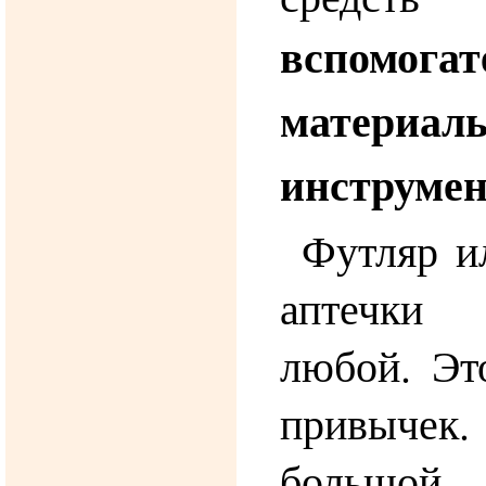
вспомога
мате
инструме
Футляр и
аптечки
любой. Эт
привычек
большой 