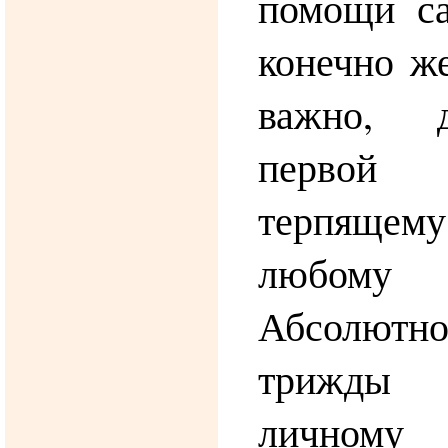
помощи са
конечно же
важно, д
перво
терпящему
любому
Абсолютно
трижды н
личному 