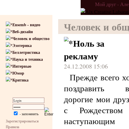
Мой друг - Ал
Человек и общ
Ensemb - видео
Веб-дизайн
Человек и общество
Ноль за
Эзотерика
Беллетристика
рекламу
Наука и техника
24.12.2008 15:06
Интервью
Юмор
Прежде всего х
Критика
поздравить ва
дорогие мои друз
с Рождеством
- запомнить
наступающим
Зарегистрироваться
Правила