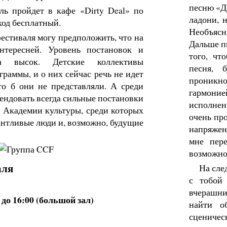
песню «До
ль пройдет в кафе «Dirty Deal» по
ладони, н
ход бесплатный.
Необъяс
естиваля могу предположить, что на
Дальше пи
нтересней. Уровень постановок и
того, чт
тва высок. Детские коллективы
песня, 
граммы, и о них сейчас речь не идет
проникно
то б они не представляли. А среди
гармони
ендовать всегда сильные постановки
исполнен
 Академии культуры, среди которых
очень пр
антливые люди и, возможно, будущие
напряжен
мне пере
возможно,
аля
На сле
с тобой
вчерашни
 до 16:00 (большой зал)
найти о
сценическ