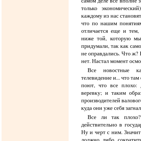
самом деле все вполне 
только экономический
каждому из нас становят
что по нашим понятиям
отличается еще и тем,
ниже той, которую мы
придумали, так как сам
не оправдались. Что ж? 
нет. Настал момент осмо
Все новостные ка
телевидение и... что та
поют, что все плохо:
веревку; и таким обра
производителей валового
куда они уже себя загна
Все ли так плохо?
действительно в госуда
Ну и черт с ним. Значит
должно либо сократит