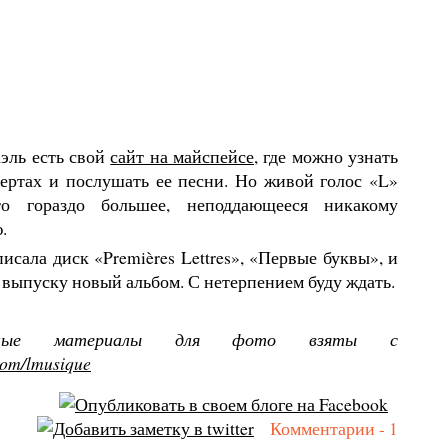
эль есть свой
сайт на майспейсе
, где можно узнать
цертах и послушать ее песни. Но живой голос «L»
то гораздо большее, неподдающееся никакому
.
писала диск «Premières Lettres», «Первые буквы», и
 выпуску новый альбом. С нетерпением буду ждать.
дные материалы для фото взяты с
om/lmusique
Комментарии - 1