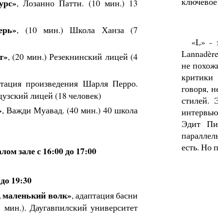
ключевое 
урс»
, Лозанно Патти. (10 мин.) 13
ерь»
, (10 мин.) Школа Ханза (7
«L» - 
Lannadère
т»
, (20 мин.) Резекнинский лицей (4
не похожи
критики
птация произведения Шарля Перро.
говоря, н
цузский лицей (18 человек)
стилей. 
»
, Важди Муавад. (40 мин.) 40 школа
интервью
Эдит Пи
параллел
есть. Но 
лом зале с 16:00 до 17:00
 до 19:30
, маленький волк»
, адаптация басни
 мин.). Даугавпилский университет