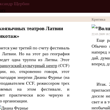
ександр Щербин
Критика
коязычных театров Латвии
Волш
рикотаж»
22.03.2009 18:
Еще ра
Обычно я
оится уже третий по счету фестиваль
наперед 
 Латвии. Но на этот раз география
дай, дума
риедет одна труппа из Литвы. Этот
вперед, д
ранцузский культурный центр
(CCF)
ии, но, откровенно говоря, этот
лагодаря энергии Дианы Фурнье (на
еподавателем CCF, режиссером трех
Итак. 
авляемых на этом фестивале, и
пригласи
няет практически всю черную и
доселе н
о организации.
свет и в 
необычай