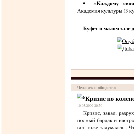
«Каждому сво
Академия культуры (3 ку
Буфет в малом зале д
Человек и общество
Кризис по колен
10.03.2009 20:50
Кризис, завал, разрух
полный бардак и настро
вот тоже задумался... 