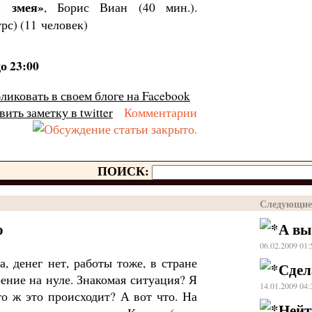
я змея»
, Борис Виан (40 мин.).
рс) (11 человек)
о 23:00
Комментарии
ПОИСК:
Следующие
о
А вы
06.02.2009 01
а, денег нет, работы тоже, в стране
Сдел
ение на нуле. Знакомая ситуация? Я
14.01.2009 04
Что ж это происходит? А вот что. На
Нейт