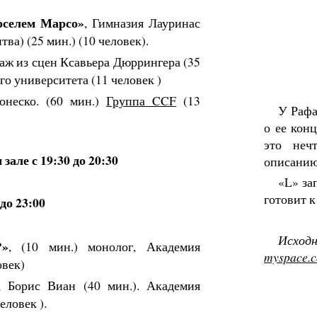
рселем Марсо»
, Гимназия Лауринас
ва) (25 мин.) (10 человек).
таж из сцен Ксавьера Дюррингера (35
го университета (11 человек )
онеско. (60 мин.)
Группа CCF
(13
У Рафа
о ее кон
это неч
зале с 19:30 до 20:30
описанию
«L» за
готовит к
до 23:00
Исхо
?»
, (10 мин.) монолог, Академия
myspace.c
овек)
, Борис Виан (40 мин.). Академия
еловек ).