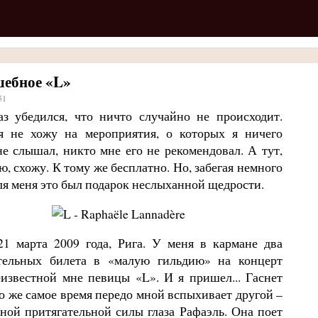
ебное «L»
51
з убедился, что ничто случайно не происходит.
 не хожу на мероприятия, о которых я ничего
не слышал, никто мне его не рекомендовал. А тут,
ю, схожу. К тому же бесплатно. Но, забегая немного
ля меня это был подарок неслыханной щедрости.
21 марта 2009 года, Рига. У меня в кармане два
тельных билета в «малую гильдию» на концерт
еизвестной мне певицы «L». И я пришел... Гаснет
то же самое время передо мной вспыхивает другой –
ной притягательной силы глаза Рафаэль. Она поет