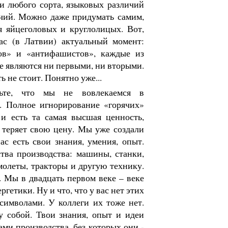
и любого сорта, языковых различий
чий. Можно даже придумать самим,
я яйцеголовых и круглолицых. Вот,
нас (в Латвии) актуальный момент:
ов» и «антифашистов», каждые из
не являются ни первыми, ни вторыми.
ь не стоит. Понятно уже...
вьте, что мы не вовлекаемся в
. Полное игнорирование «горячих»
и есть та самая высшая ценность,
е теряет свою цену. Мы уже создали
ас есть свои знания, умения, опыт.
тва производства: машины, станки,
молеты, тракторы и другую технику.
. Мы в двадцать первом веке – веке
гетики. Ну и что, что у вас нет этих
символами. У коллеги их тоже нет.
у собой. Твои знания, опыт и идеи
ами производства, без которых они -