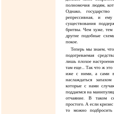
полномочия людям, кот
Однако, государств
репрессивная, и ему
существования поддер
бритвы. Чем хуже, тем 
другие подобные схемы
покое.
Теперь мы знаем, чт
подогреваемая средст
лишь плохое настроени
там еще... Так что ж эт
иже с ними, а сами в
наслаждаться запахом
которые с нами случа
поддаемся на манипуляц
отчаяние. В таком с
простого. А если кризис
то можно подбросить 