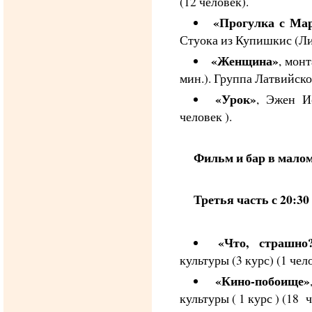
(12 человек).
«Прогулка с Ма
Стуока из Купишкис (Лит
«Женщина»
, мон
мин.). Группа Латвийско
«Урок»
, Эжен И
человек ).
Фильм и бар в малом 
Третья часть с 20:30 
«Что, страшно
культуры (3 курс) (1 чел
«Кино-побоище»
культуры ( 1 курс ) (18 ч