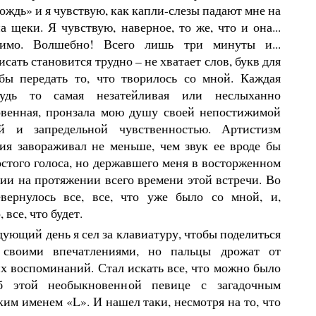
ждь» и я чувствую, как капли-слезы падают мне на
а щеки. Я чувствую, наверное, то же, что и она...
нимо. Волшебно! Всего лишь три минуты и...
сать становится трудно – не хватает слов, букв для
обы передать то, что творилось со мной. Каждая
будь то самая незатейливая или неслыханно
венная, пронзала мою душу своей непостижимой
ей и запредельной чувственностью. Артистизм
ия завораживал не меньше, чем звук ее вроде бы
остого голоса, но державшего меня в восторженном
ии на протяжении всего времени этой встречи. Во
вернулось все, все, что уже было со мной, и,
 все, что будет.
дующий день я сел за клавиатуру, чтобы поделиться
 своими впечатлениями, но пальцы дрожат от
х воспоминаний. Стал искать все, что можно было
б этой необыкновенной певице с загадочным
им именем «L». И нашел таки, несмотря на то, что