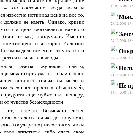
закономерно и логично. Кризис (и не
10.01.2009 03
) – это состояние, когда всем и
ся известна истинная цена на все то,
Мысл
 должно ее иметь. Однако, кризис
29.12.2008 19
 что эта цена оказывается намного
Заче
 (или не мы) придумали. Именно
29.12.2008 18
о понятие цены иллюзорно. Иллюзии
Откр
На самом деле ничего в этом плохого
треться и сделать выводы.
27.12.2008 00
налы газеты, журналы, сайты,
Ноль
м еще можно придумать – в один голос
24.12.2008 15
 денег осталось только на мыло и
Не п
зом загоняют простых обывателей,
13.11.2008 01
 продукта, еще глубже в ж... пещеру,
ли от чувства безысходности.
 Нет, конечно. Возможно, денег
рстве осталось только до полуночи.
 оно (государство) несостоятельно и
ь свои аппетиты, либо сдать свои