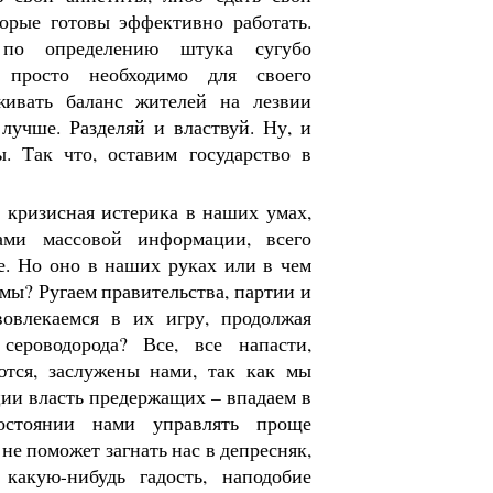
орые готовы эффективно работать.
о по определению штука сугубо
 просто необходимо для своего
живать баланс жителей на лезвии
лучше. Разделяй и властвуй. Ну, и
. Так что, оставим государство в
о кризисная истерика в наших умах,
вами массовой информации, всего
е. Но оно в наших руках или в чем
о мы? Ругаем правительства, партии и
овлекаемся в их игру, продолжая
 сероводорода? Все, все напасти,
ются, заслужены нами, так как мы
ии власть предержащих – впадаем в
остоянии нами управлять проще
 не поможет загнать нас в депресняк,
какую-нибудь гадость, наподобие