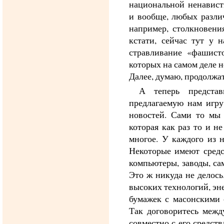
национальной ненавист
и вообще, любых разли
например, столкновени
кстати, сейчас тут у 
стравливание «фашист
которых на самом деле 
Далее, думаю, продолжат
А теперь предста
предлагаемую нам игру
новостей. Сами то мы 
которая как раз то и н
многое. У каждого из н
Некоторые имеют средс
компьютеры, заводы, са
Это ж никуда не делось
высоких технологий, энер
бумажек с масонскими 
Так договоритесь межд
совместно с его средств