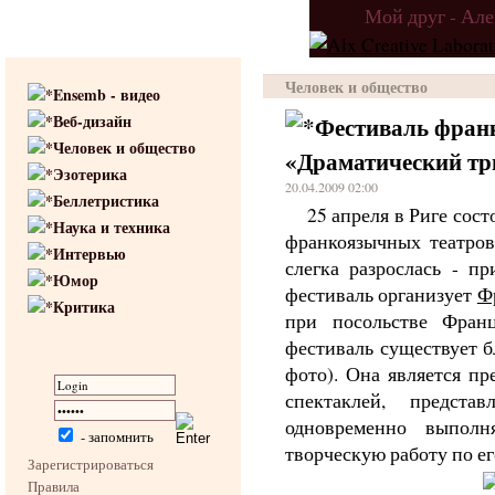
Мой друг - Ал
Человек и общество
Ensemb - видео
Веб-дизайн
Фестиваль фран
Человек и общество
«Драматический т
Эзотерика
20.04.2009 02:00
Беллетристика
25 апреля в Риге сост
Наука и техника
франкоязычных театров
Интервью
слегка разрослась - п
Юмор
фестиваль организует
Ф
Критика
при посольстве Франц
фестиваль существует б
фото). Она является пр
спектаклей, предст
одновременно выпол
- запомнить
творческую работу по ег
Зарегистрироваться
Правила