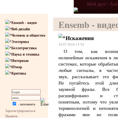
Мой друг - Ал
Ensemb - виде
Ensemb - видео
Веб-дизайн
Человек и общество
Искажения
Эзотерика
18.07.2016 13:54
Беллетристика
О том, как возник
Наука и техника
нелинейные искажения в л
Интервью
системах, которые обрабаты
Юмор
любые сигналы, в частн
Критика
звук, рассказывает это фи
Не пугайтесь этой дли
заумной фразы. Все б
расшифровано и ста
понятным, потому что увле
- запомнить
терминологией и непонят
Зарегистрироваться
фразами мне не позв
Правила