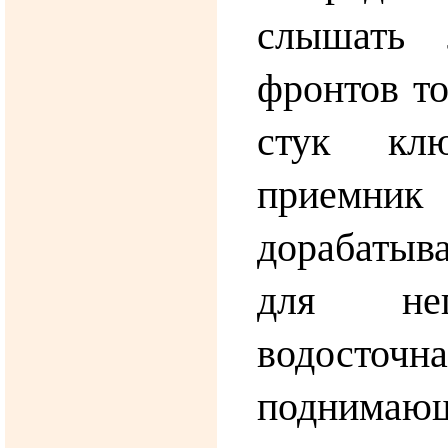
слышать 
фронтов то
стук клю
приемни
дорабатыв
для не
водосто
поднимающ