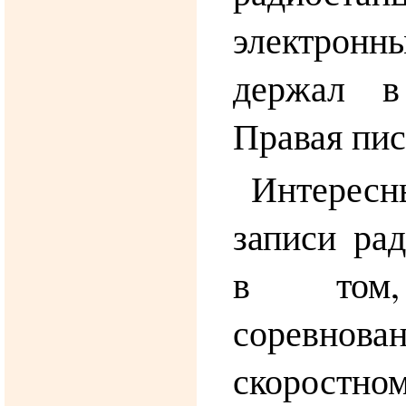
электро
держал в
Правая пис
Интересн
записи ра
в том
соревн
скоростн