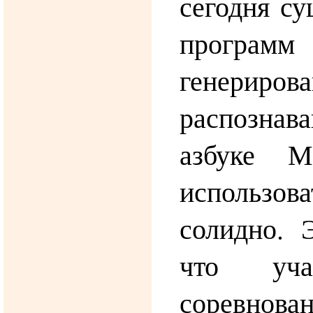
сегодня су
прогр
генери
распознава
азбуке М
использов
солидно. 
что уча
соревнован