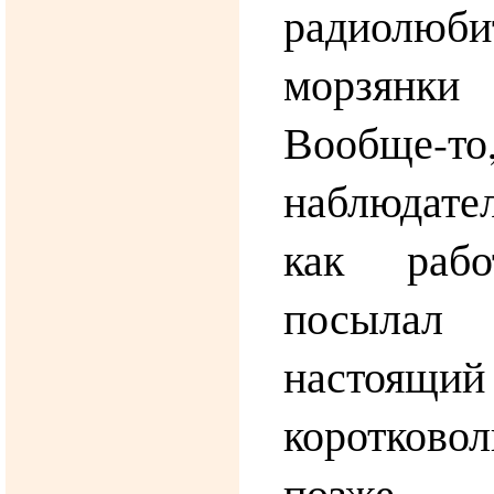
радиолюбит
морзянки
Вообще-то,
наблюдате
как рабо
посыла
настоящий
коротково
позже 