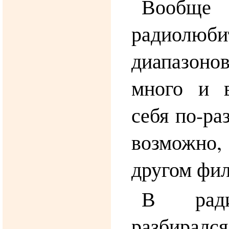
Вообще
радиолюби
диапазон
много и 
себя по-ра
возможно,
другом фил
В ради
разбиралс