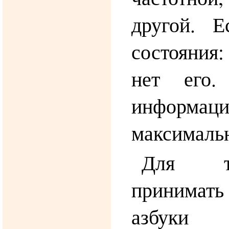
другой. 
состояния
нет его.
информац
максимальн
Для т
принима
азбук