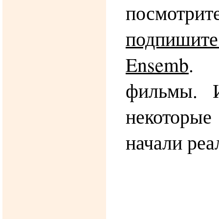
посмо
подпишит
Ensemb
. 
фильмы. 
некоторы
начали реа