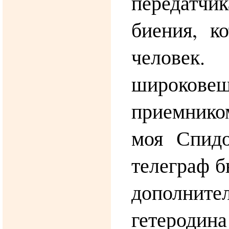
передатч
биения, к
челове
широковещ
приемнико
моя Спидо
телеграф б
дополните
гетероди