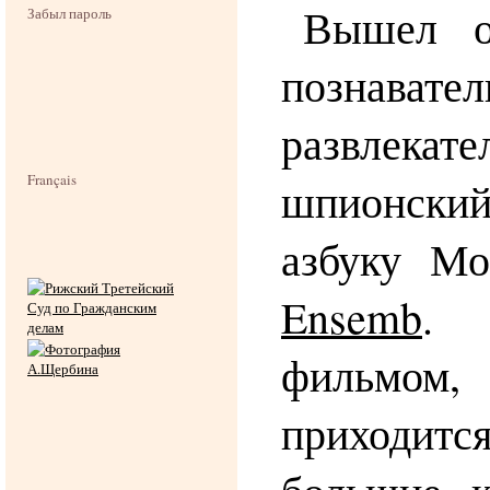
Вышел о
Забыл пароль
познавател
развлекат
Français
шпионски
азбуку М
Ensemb
. 
фильм
приходитс