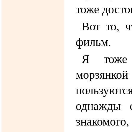
тоже досто
Вот то, 
фильм.
Я тоже 
морзян
пользуютс
однажды с
знакомого,