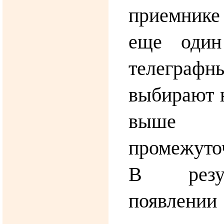
приемник
еще один
телеграфны
выбирают 
выше 
промежуто
В резу
появлен