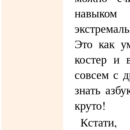
навыком 
экстремаль
Это как у
костер и 
совсем с д
знать азбу
круто!
Кстат