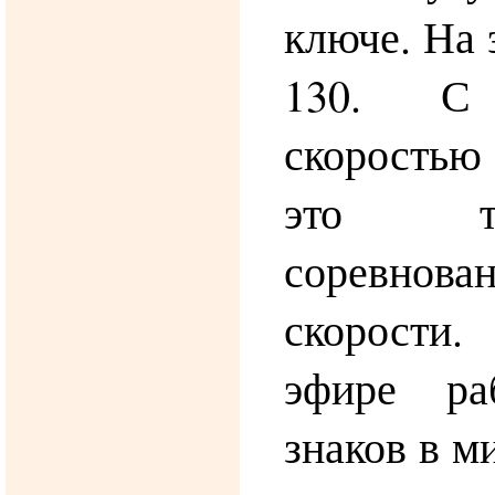
ключе. На 
130. С
скоростью
это т
соревн
скорости
эфире ра
знаков в м