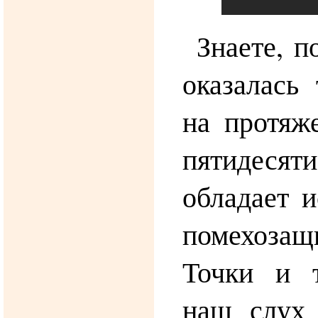
Знаете, п
оказалась
на протяж
пятидеся
обладает 
помехозащ
Точки и 
наш слух