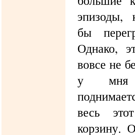
большие к
эпизоды, 
бы перег
Однако, э
вовсе не б
у мня
поднимае
весь это
корзину. 