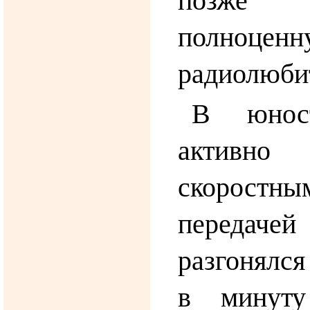
полноцен
радиолюби
В юнос
активно 
скоростн
передачей
разгонялся
в минуту