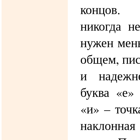
концов
никогда н
нужен мен
общем, пис
и надежн
буква «е» 
«и» – точк
наклонна