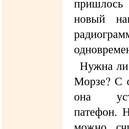
пришлось
новый на
радио
одновреме
Нужна ли 
Морзе? С 
она уст
патефон. Н
можно сч