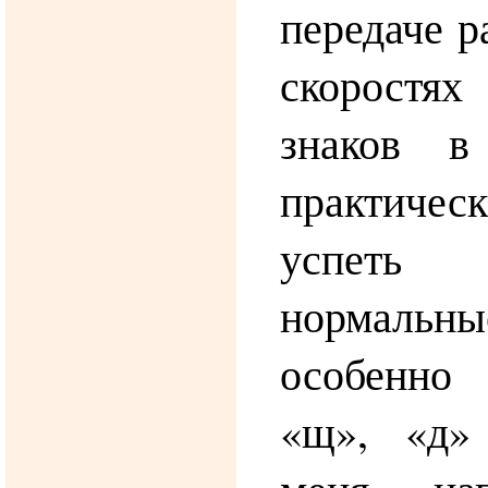
передаче р
скорост
знаков в
практичес
успеть
нормаль
особенно
«щ», «д»