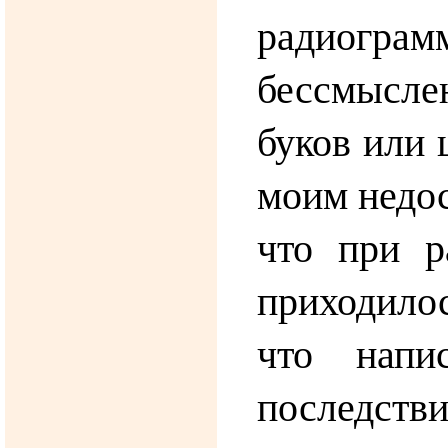
радиогр
бессмысл
буков или 
моим недос
что при р
приходило
что напи
послед