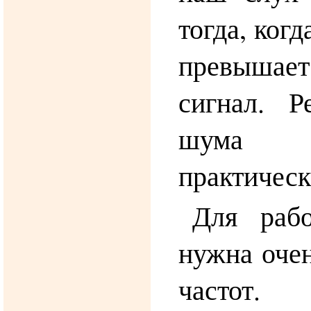
тогда, ког
превыша
сигнал. Р
шума 
практическ
Для раб
нужна очен
часто