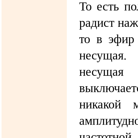
То есть по
радист наж
то в эфир
несущая.
несуща
выключ
никакой 
амплит
частотной