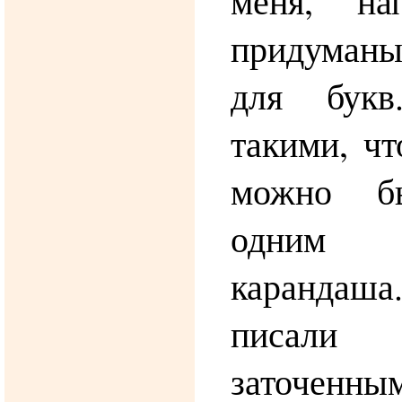
меня, на
придуман
для бук
такими, ч
можно бы
одним 
каранда
писали 
заточен