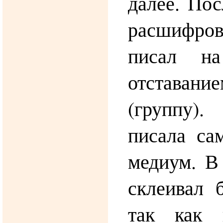
далее. По
расшифро
писал на
отставание
(группу).
писала са
медиум. В
склеивал 
так как 