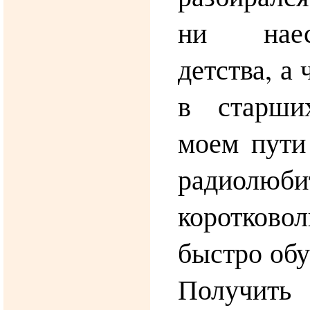
ни наес
детства, а 
в старши
моем пути
радиол
коротково
быстро обу
Получит