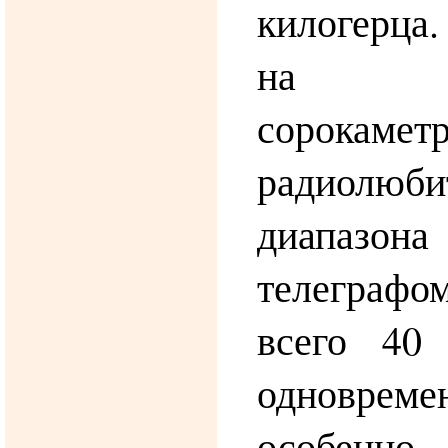
килогерца.
на у
сорокамет
радиолюби
диапазон
телеграф
всего 40
одновреме
особе