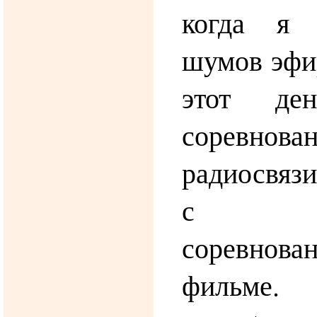
когда я 
шумов эфир
этот ден
соревн
радиосвязи
с ре
соревнова
фильме.