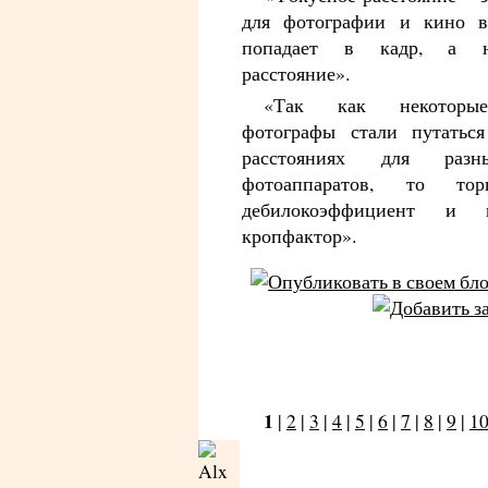
для фотографии и кино в
попадает в кадр, а н
расстояние».
«Так как некоторые
фотографы стали путатьс
расстояниях для разн
фотоаппаратов, то то
дебилокоэффициент и 
кропфактор».
1
|
2
|
3
|
4
|
5
|
6
|
7
|
8
|
9
|
1