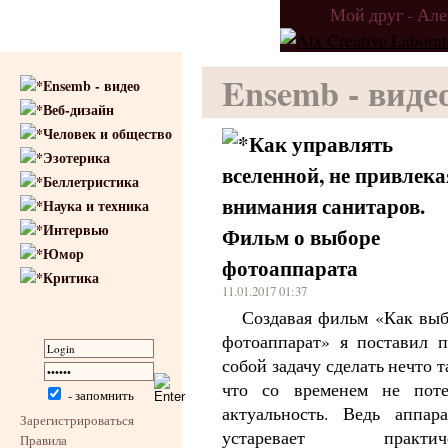
Мой друг - Ал
Ensemb - виде
Ensemb - видео
Веб-дизайн
Человек и общество
Как управлять
Эзотерика
вселенной, не привлека
Беллетристика
внимания санитаров.
Наука и техника
Интервью
Фильм о выборе
Юмор
фотоаппарата
Критика
11.01.2017 01:37
Создавая фильм «Как выб
фотоаппарат» я поставил п
собой задачу сделать нечто т
что со временем не поте
- запомнить
актуальность. Ведь аппара
Зарегистрироваться
устаревает практиче
Правила