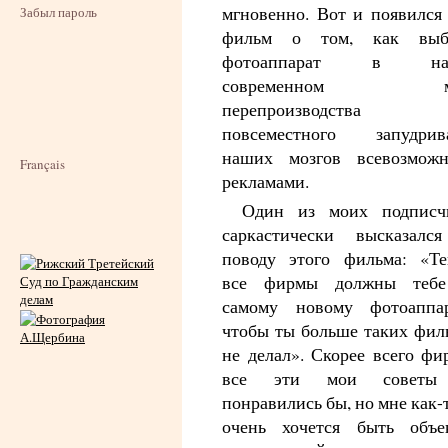
мгновенно. Вот и появился 
Забыл пароль
фильм о том, как выб
фотоаппарат в на
современном м
перепроизводств
повсеместного запудрив
наших мозгов всевозмож
Français
рекламами.
Один из моих подписч
саркастически высказалс
поводу этого фильма: «Те
все фирмы должны теб
самому новому фотоаппар
чтобы ты больше таких фил
не делал». Скорее всего фи
все эти мои советы
понравились бы, но мне как-
очень хочется быть объе