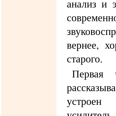
анализ и 
современн
звуковоспр
вернее, х
старого.
Первая 
рассказыв
устрое
усилител