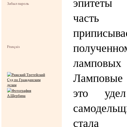
эпитеты 
Забыл пароль
часть 
приписы
полученн
Français
ламповых
Ламповые
это уде
самодель
стала 