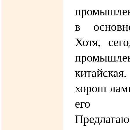
промышлен
в основн
Хотя, сег
промышле
китайская.
хорош ламп
его о
Предлаг