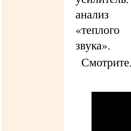
анализ в
«теплог
звука».
Смотрите