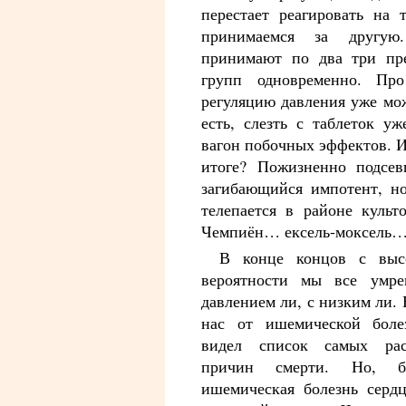
перестает реагировать на 
принимаемся за другую.
принимают по два три пре
групп одновременно. Про
регуляцию давления уже мо
есть, слезть с таблеток у
вагон побочных эффектов. И,
итоге? Пожизненно подсев
загибающийся импотент, но
телепается в районе культ
Чемпиён… ексель-моксель…
В конце концов с выс
вероятности мы все умр
давлением ли, с низким ли.
нас от ишемической боле
видел список самых рас
причин смерти. Но, б
ишемическая болезнь серд