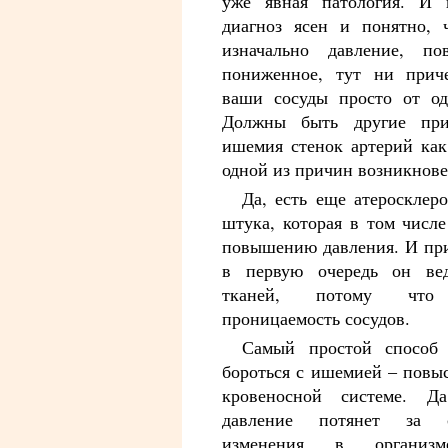
уже явная патология. И 
диагноз ясен и понятно, 
изначально давление, п
пониженное, тут ни прич
ваши сосуды просто от од
Должны быть другие при
ишемия стенок артерий как
одной из причин возникнове
Да, есть еще атеросклер
штука, которая в том числ
повышению давления. И при
в первую очередь он ве
тканей, потому что 
проницаемость сосудов.
Самый простой способ 
бороться с ишемией – повы
кровеносной системе. Д
давление потянет за 
изменения в организм