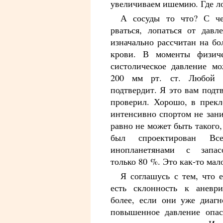
увеличиваем ишемию. Где л
А сосуды то что? С ч
рваться, лопаться от давл
изначально рассчитан на б
крови. В моменты физиче
систолическое давление м
200 мм рт. ст. Любой с
подтвердит. Я это вам под
проверил. Хорошо, в прекл
интенсивно спортом не зан
равно не может быть такого,
был спроектирован Вс
инопланетянами с запас
только 80 %. Это как-то мал
Я соглашусь с тем, что 
есть склонность к аневр
более, если они уже диагн
повышенное давление опас