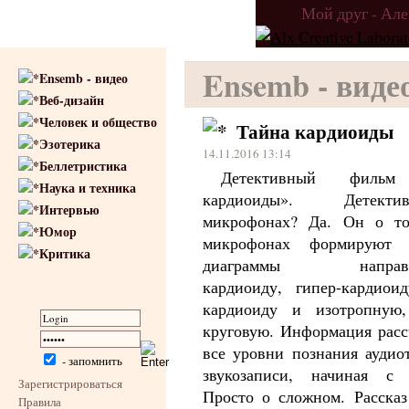
Мой друг - Ал
Ensemb - виде
Ensemb - видео
Веб-дизайн
Человек и общество
Тайна кардиоиды
Эзотерика
14.11.2016 13:14
Беллетристика
Детективный фильм
Наука и техника
кардиоиды». Детек
Интервью
микрофонах? Да. Он о то
Юмор
микрофонах формируют 
Критика
диаграммы направле
кардиоиду, гипер-кардиоид
кардиоиду и изотропную,
круговую. Информация расс
все уровни познания аудио
- запомнить
звукозаписи, начиная с 
Зарегистрироваться
Просто о сложном. Рассказ
Правила