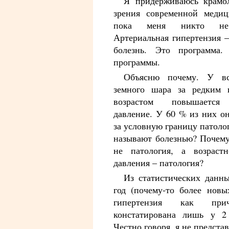
Я придерживаюсь крамо
зрения современной меди
пока меня никто не 
Артериальная гипертензия 
болезнь. Это программа. 
программы.
Объясню почему. У вс
земного шара за редким 
возрастом повышается 
давление. У 60 % из них о
за условную границу патоло
называют болезнью? Почему
не патология, а возраст
давления – патология?
Из статистических данн
год (почему-то более новы
гипертензия как при
констатирована лишь у 
Честно говоря, я не предста