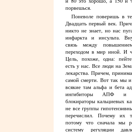
и 80 это хорошо, а 150 и 
порвешься.
Поневоле поверишь в те
Двадцать первый век. Прич
никто не знает, но нас пу
инфаркта и инсульта. В
связь между повышение
переходом в мир иной. И ч
Цель, похоже, одна: пейт
есть у нас. Все люди на Зе
лекарства. Причем, приним
самой смерти. Вот так мы 
всякие там альфа и бета а
ингибиторы АПФ и 
блокираторы кальциевых ка
не все группы гипотензивн
перечислил. Почему их 
потому что сначала мы р
систему регуляции дав