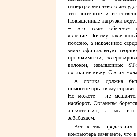
гипертрофию левого желудоч
это логичные и естествен
Повышенные нагрузки ведут
– это тоже обычное ко
явление. Почему накачанны
полезно, а накаченное сердц
знаю официальную теорию:
проводимости, склерозиро
волокон, завышенные ST-
логики не вижу. С этим мож
А логика должна бы
помогите организму справить
Не можете – не мешайте.
наоборот. Организм боретс
ангиотензин, а мы его 
забабахаем.
Вот я так представил.
компьютера замечаете, что в