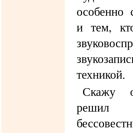
особенно 
и тем, кт
звуковосп
звукозапи
техникой.
Скажу о
решил
бессовес