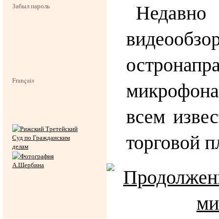
Недавно 
Забыл пароль
видеообз
остронапр
Français
микрофон
всем извес
торговой 