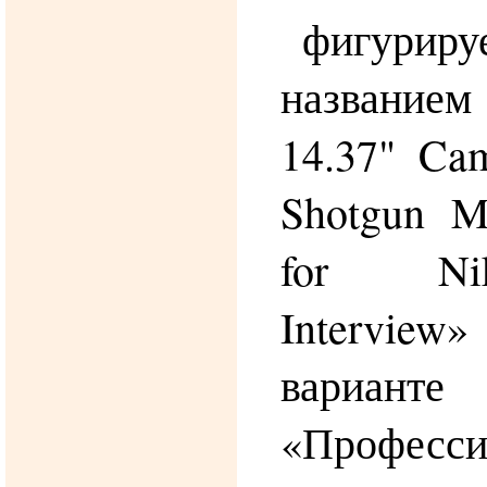
фигур
названи
14.37" Ca
Shotgun M
for Ni
Interview»
вариа
«Професси