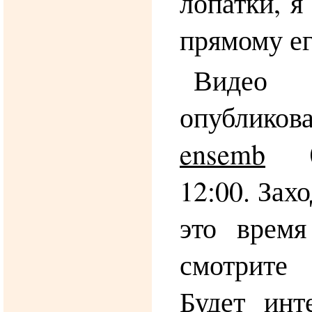
лопатки, я
прямому ег
Виде
опубликов
ensemb
09
12:00. Зах
это врем
смотрите
Будет инт