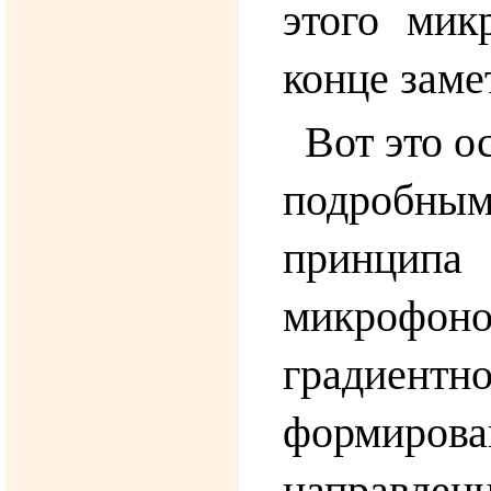
этого мик
конце заме
Вот это о
подробны
принци
микро
градиен
формирова
направленн