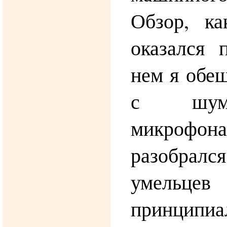
Обзор, ка
оказался 
нем я обещ
с шум
микроф
разобралс
умель
принципи