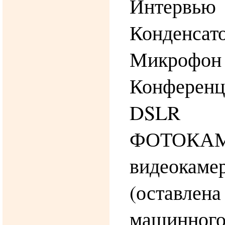
Интервь
Конденсат
Микрофо
Конференц
DSLR З
ФОТОКА
видеокаме
(оставле
машинног