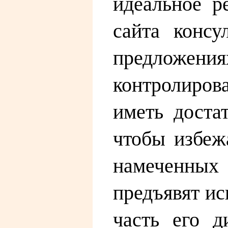
идеальное р
сайта консу
предложени
контролиров
иметь доста
чтобы избеж
намеченных
предъявят ис
часть его 