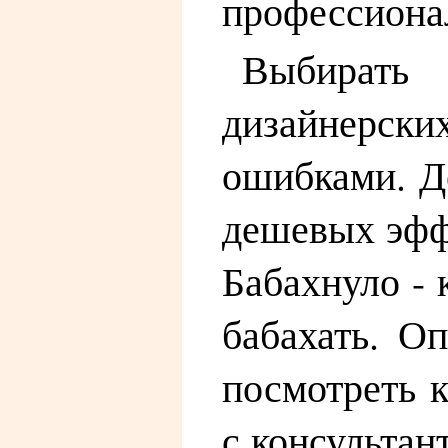
профессиона
Выбирать
дизайнерск
ошибками. Д
дешевых эффе
Бабахнуло - 
бабахать. О
посмотреть к
с консультан