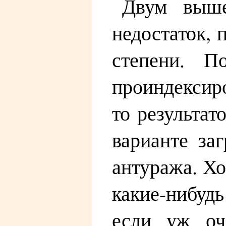
Двум выше
недостаток, 
степени. П
проиндексиро
то результат
варианте за
антуража. Хо
какие-нибудь
если уж оче