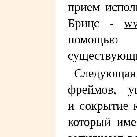
прием испол
Брицс -
ww
помощью J
существующи
Следующая 
фреймов, - 
и сокрытие 
который име