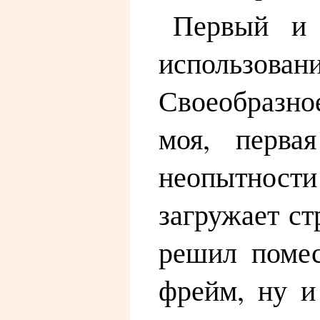
Первый и 
использовани
Своеобразно
моя, перва
неопытност
загружает ст
решил помес
фрейм, ну и