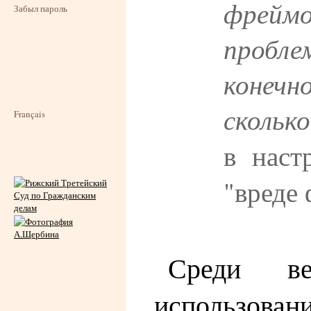
фреймо
Забыл пароль
пробле
конечн
скольк
Français
в наст
"вреде
Среди ве
использовани