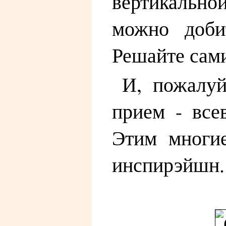
вертикально
можно добит
Решайте сам
И, пожалуй
прием - все
Этим многие
инспирэйшн.