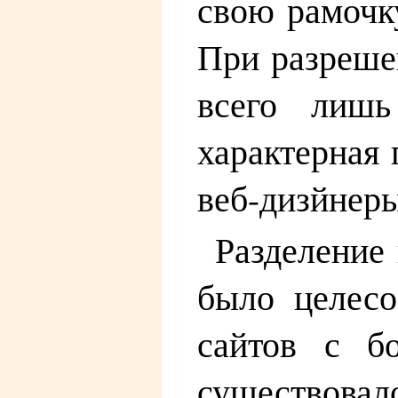
свою рамочку
При разрешен
всего лишь
характерная
веб-дизйнеры
Разделение
было целесо
сайтов с б
существовал