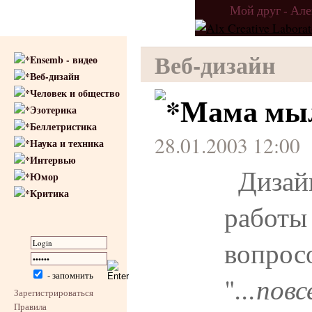
Мой друг - Ал
Веб-дизайн
Ensemb - видео
Веб-дизайн
Человек и общество
Мама мыл
Эзотерика
Беллетристика
28.01.2003 12:00
Наука и техника
Интервью
Диза
Юмор
Критика
работы
вопр
- запомнить
"
...по
Зарегистрироваться
Правила