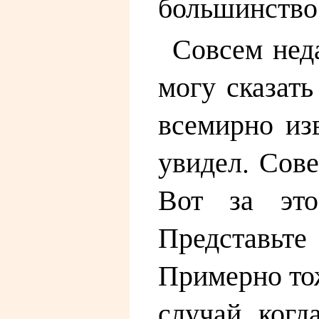
большинство
Совсем неда
могу сказат
всемирно изв
увидел. Сов
Вот за это
Представьте
Примерно тож
случай, когд