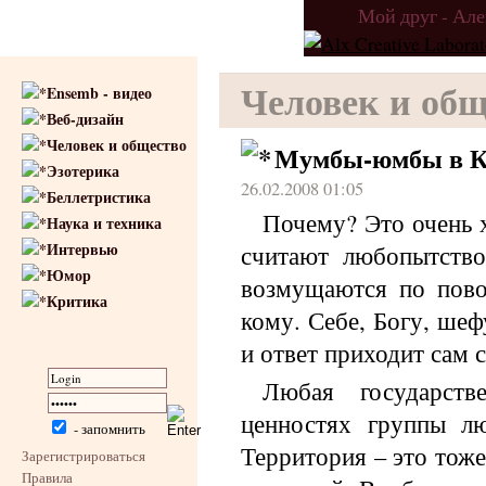
Мой друг - Ал
Человек и общ
Ensemb - видео
Веб-дизайн
Человек и общество
Мумбы-юмбы в Ко
Эзотерика
26.02.2008 01:05
Беллетристика
Почему? Это очень х
Наука и техника
Интервью
считают любопытство
Юмор
возмущаются по пово
Критика
кому. Себе, Богу, шеф
и ответ приходит сам 
Любая государств
ценностях группы л
- запомнить
Территория – это тоже
Зарегистрироваться
Правила