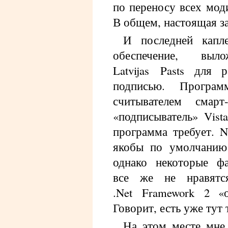
по переносу всех мод
В общем, настоящая за
И последней капл
обеспечение, вы
Latvijas Pasts для 
подписью. Програ
считывателем смар
«подписыватель» Vist
программа требует. N
якобы по умолчанию 
однако некоторые ф
все же не нравятся
.Net Framework 2 «о
Говорит, есть уже тут 
На этом месте мне 