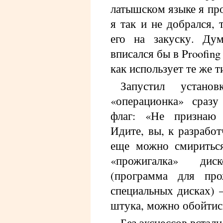
латышском языке я про
я так и не добрался, 
его на закуску. Ду
вписался бы в Proofing
как использует те же т
Запустил устано
«операционка» сраз
флаг: «Не признаю
Идите, вы, к разработ
еще можно смириться
«прожигалка» дис
(программа для про
специальных дисках) 
штука, можно обойтись
Без эксцессов встали