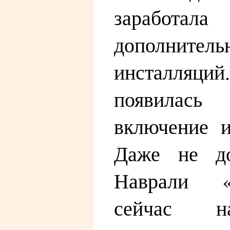
заработал
дополнитель
инсталляци
появила
включение и
Даже не до
Наврали «
сейчас на