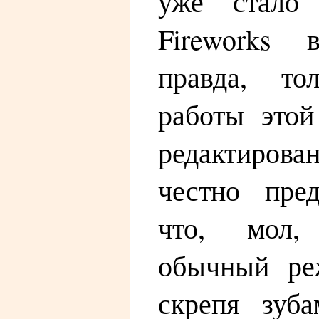
уже стало 
Fireworks 
правда, то
работы это
редактиров
честно пре
что, мол,
обычный ре
скрепя зуб