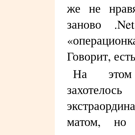
же не нравя
заново .Ne
«операцио
Говорит, есть
На этом
захотелос
экстраорди
матом, но 