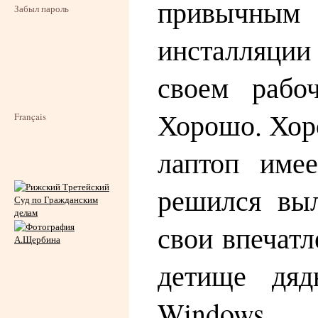
привычны
Забыл пароль
инсталляци
своем рабо
Хорошо. Хоро
Français
лаптоп име
решился вы
свои впечат
детище дя
Windows