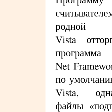
считывателем
родной «п
Vista оттор
програм
Net Framewor
по умолчани
Vista, одн
файлы «под