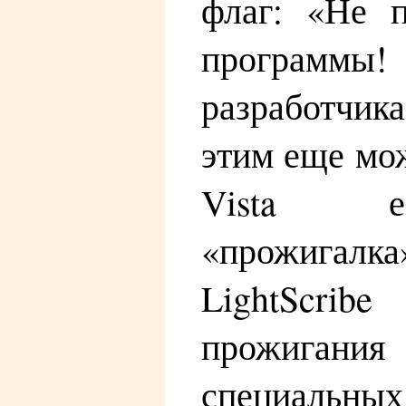
флаг: «Не 
программы!
разработчи
этим еще мо
Vista е
«прожигал
LightScribe
прожигани
специальны