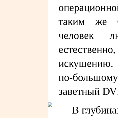
операционн
таким же O
человек л
естествен
искушению. 
по-большо
заветный DVD