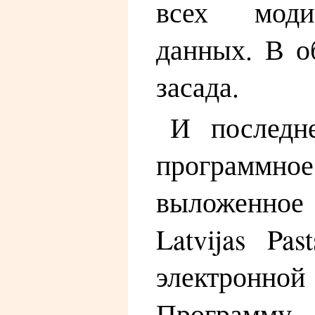
всех моди
данных. В о
засада.
И последн
программно
выложенн
Latvijas Pa
электронн
Программу 