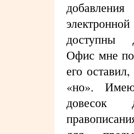
добавлени
электрон
доступны д
Офис мне по
его оставил,
«но». Име
довесок 
правописани