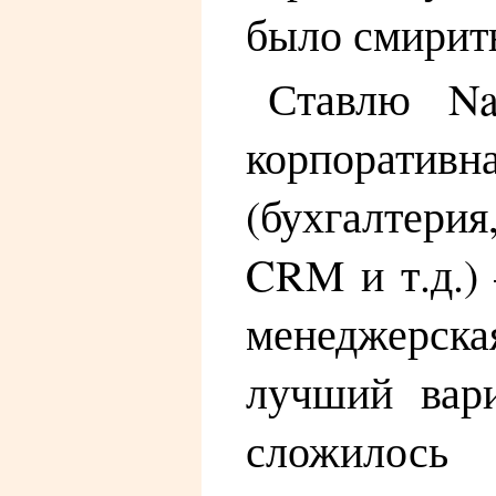
было смирит
Ставлю Na
корпоратив
(бухгалтерия
CRM и т.д.)
менеджерска
лучший вар
сложилось