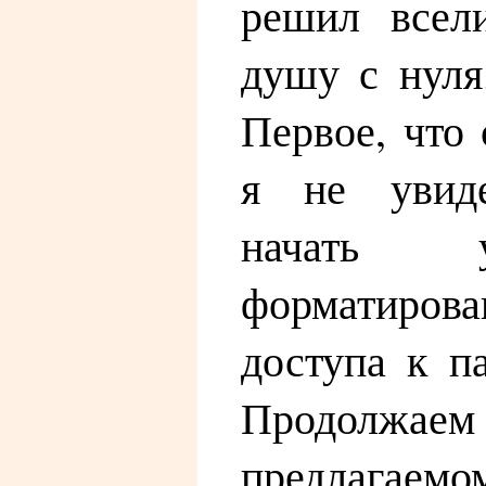
решил всел
душу с нуля
Первое, что 
я не увиде
начать 
форматиро
доступа к п
Продолжа
предлагаем