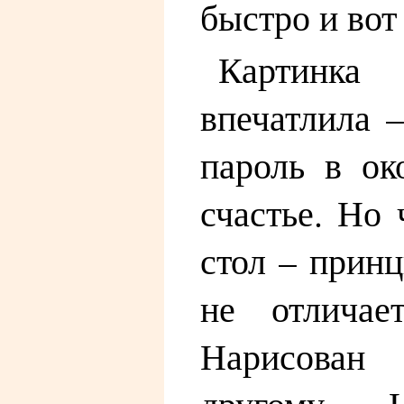
быстро и вот 
Картинк
впечатлила 
пароль в ок
счастье. Но 
стол – прин
не отличае
Нарисован
другому.