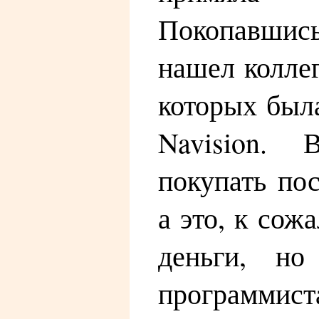
Покопавшис
нашел коллег
которых была
Navision.
покупать по
а это, к сож
деньги, но
программис