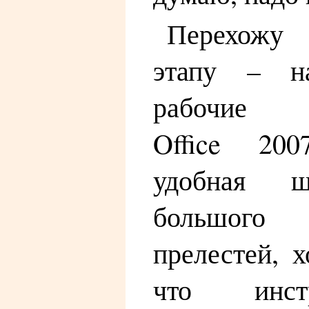
Перехожу
этапу – на
рабочие
Office 200
удобная ш
большого
прелестей, х
что инст