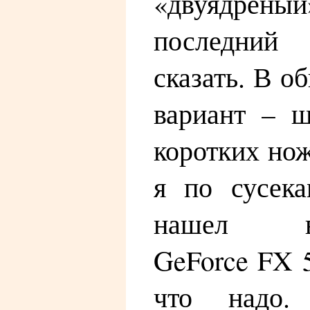
«двуядрен
последни
сказать. В 
вариант – 
коротких нож
я по сусека
нашел в
GeForce FX 5
что надо.