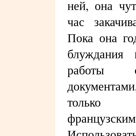
ней, она чу
час закачив
Пока она го
блуждания 
работы 
документам
только а
французским
Использов