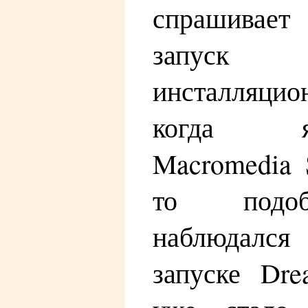
спрашивает
запуск 
инсталляци
когда 
Macromedia 
то подо
наблюдалс
запуске Dre