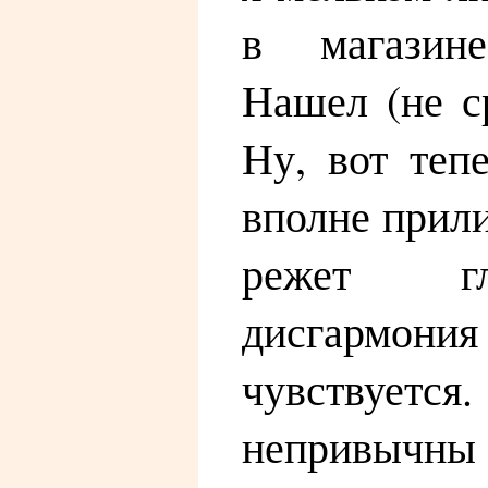
в магазине
Нашел (не с
Ну, вот теп
вполне прили
режет гл
дисгарм
чувству
непривычны