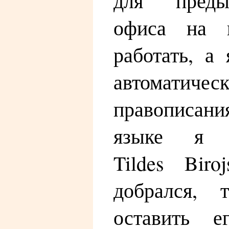
для преды
офиса на 
работать, а
автоматиче
правописан
языке я 
Tildes Bir
добрался, 
оставить е