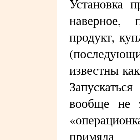
Установка п
наверное, 
продукт, куп
(последующ
известны ка
Запускать
вообще не з
«операционк
примяла