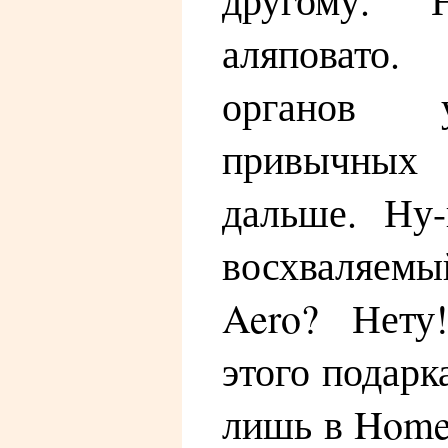
аляповато.
органов 
привычных 
дальше. Ну-
восхваляе
Aero? Нету
этого подарк
лишь в Home 