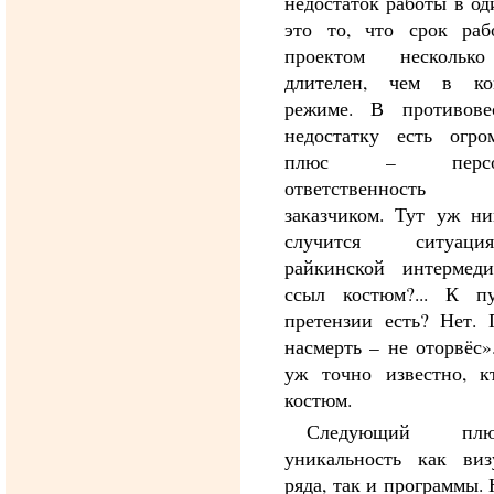
недостаток работы в од
это то, что срок ра
проектом нескольк
длителен, чем в ко
режиме. В противове
недостатку есть огр
плюс – персона
ответственность
заказчиком. Тут уж ни
случится ситуа
райкинской интермед
ссыл костюм?... К п
претензии есть? Нет.
насмерть – не оторвёс»
уж точно известно, 
костюм.
Следующий п
уникальность как виз
ряда, так и программы.