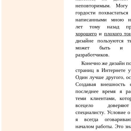
неповторимым. Могу
гордости похвастаться 
написанными мною не
лет тому назад пр
хорошего
и
плохого то
дизайне пользуются т
может быть и б
разработчиков.
Конечно же дизайн по
страниц в Интернете у
Один лучше другого, ос
Создавая внешность 
последнее время я р
теми клиентами, кот
всецело доверя
специалисту. Условие о
я всегда оговарива
началом работы. Это зн