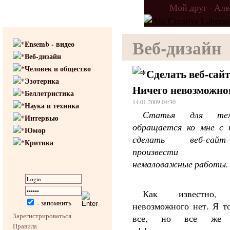
Мой друг - Ал
Веб-дизайн
Ensemb - видео
Веб-дизайн
Человек и общество
Сделать веб-сайт
Эзотерика
Ничего невозможно
Беллетристика
14.01.2009 04:30
Наука и техника
Статья для те
Интервью
обращается ко мне с 
Юмор
сделать веб-са
Критика
произвести д
немаловажные работы.
Как известно, 
- запомнить
невозможного нет. Я т
Зарегистрироваться
все, но все же г
Правила