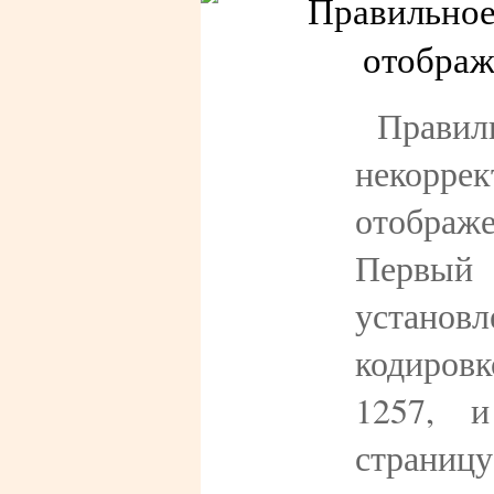
Пра
некоррек
отобра
Первы
установл
кодиро
1257, 
стра