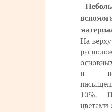
Небол
вспомог
материа
На верху
распо
основных
и их
насыщен
10%. П
цветами 