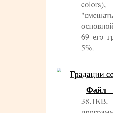
colors
"смешат
основной
69 его г
5%.
Файл 
38.1КВ
програм