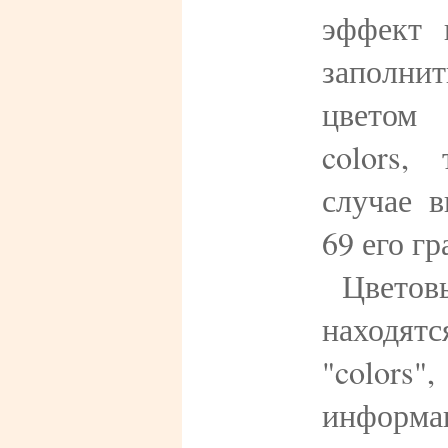
эффект 
запол
цветом
colors,
случае 
69 его гр
Цветов
находя
"color
информ