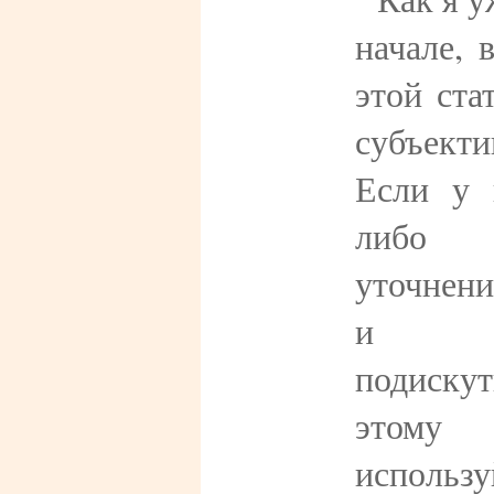
начале, 
этой ста
субъект
Если у 
либо 
уточнени
и ж
подиск
этом
исполь