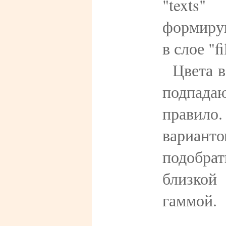
"texts
формиру
в слое "fi
Цвета 
подпад
правил
вариан
подобра
близк
гаммой.