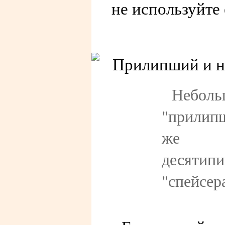
не используйте 
Небол
"прилипш
же 
десятип
"спейсер