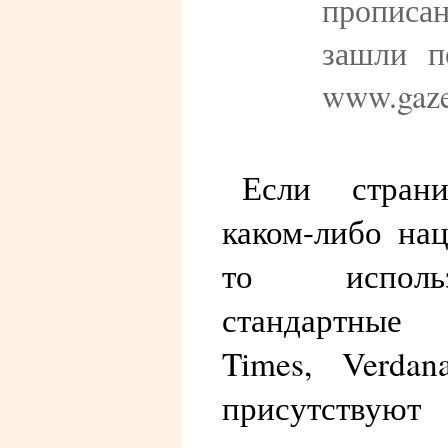
прописа
зашли п
www.gaze
Если стран
каком-либо на
то исполь
стандартные 
Times, Verdan
присутству