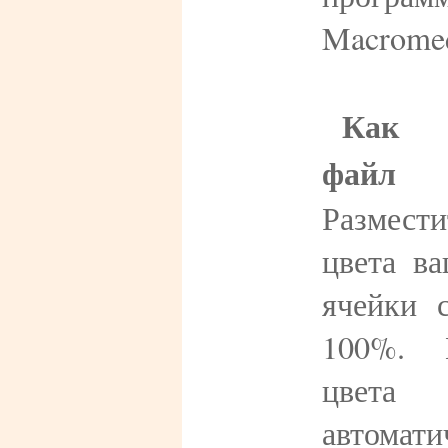
Macromed
Как и
файл
Размес
цвета в
ячейки 
100%. 
цвета
автомат