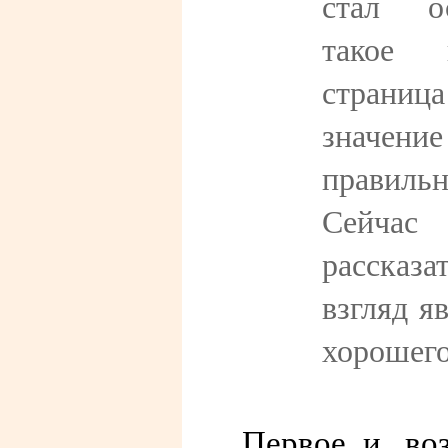
стал ос
такое 
стран
знач
правиль
Сейчас
рассказ
взгляд я
хорошего
Первое и, во