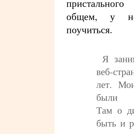
пристальног
общем, у н
поучиться.
Я зани
веб-стр
лет. Мо
были п
Там о д
быть и р