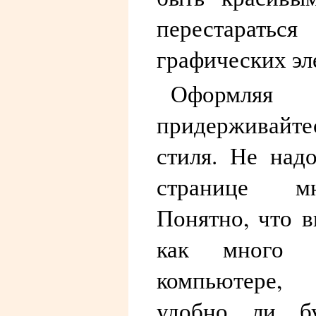
перестаратьс
графических эл
Оформля
придерживайте
стиля. Не над
странице м
Понятно, что в
как много
компьютере,
удобно ли бу