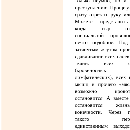
только неумно, но и 
преступлению. Проще у
сразу отрезать руку ил
Можете представить
когда сыр отре
специальной провол
нечто подобное. Под
затянутым жгутом прои
сдавливание всех слое
ткани: всех со
(кровеносн
лимфатических), всех 
мышц и прочего «мяса
возможно кровоте
остановится. А вместе
остановится жи
конечности. Через п
такого переж
единственным выход