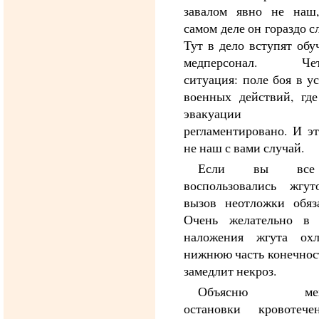
завалом явно не наш
самом деле он гораздо с
Тут в дело вступят об
медперсонал. Четв
ситуация: поле боя в у
военных действий, где
эвакуации ст
регламентировано. И э
не наш с вами случай.
Если вы вс
воспользовались жгут
вызов неотложки обяза
Очень желательно в 
наложения жгута охл
нижнюю часть конечнос
замедлит некроз.
Объясню меха
остановки кровотеч