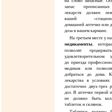
на слово запасные. Ос
запас прописанны
лекарств должен ле
вашей «стациона
домашней аптечке или 
доза в вашем кармане.
На третьем месте у на
медикаменты
, котор
позволят продержа
удовлетворительном з
до приезда профессион
медиков или позвол
добраться до дома. К
лекарства в условиях 
достаточно двух-трех 
доз. В аптечке первой
не должно быть кол
таблеток и склянок.
Таблетки должны 