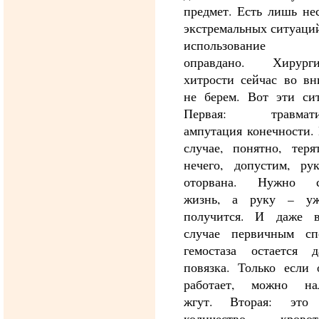
предмет. Есть лишь не
экстремальных ситуаций
использование 
оправдано. Хирурги
хитрости сейчас во вн
не берем. Вот эти сит
Первая: травматич
ампутация конечности.
случае, понятно, теря
нечего, допустим, ру
оторвана. Нужно с
жизнь, а руку – у
получится. И даже 
случае первичным сп
гемостаза остается д
повязка. Только если 
работает, можно на
жгут. Вторая: это 
количество кровот