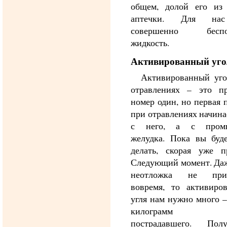
общем, долой его из
аптечки. Для на
совершенно беспол
жидкость.
Активированный уго
Активированный уго
отравлениях – это пр
номер один, но первая
при отравлениях начина
с него, а с промы
желудка. Пока вы буде
делать, скорая уже пр
Следующий момент. Даж
неотложка не приб
вовремя, то активиров
угля нам нужно много –
килограмм м
пострадавшего. Получ