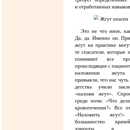
и отработанных навыков
Это не что иное, ка
Да, да. Именно он. Пр
жгут на практике могу
те спасатели, которые 
понимают все проц
происходящие с пациен
наложении жгут
привыкли, что нас чуть 
детства учили закл
«наложи жгут». Спро
среди ночи: «Что дела
кровотечении?» Все от
«Наложить жгут!»
большинство врач
хрипоты в го