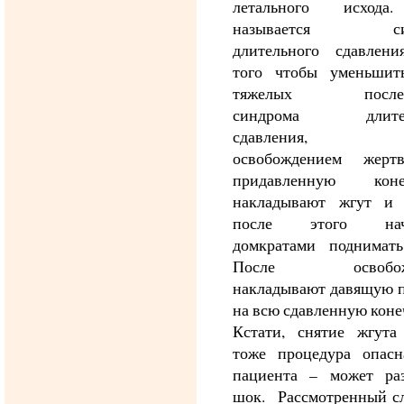
летального исхода
называется син
длительного сдавлени
того чтобы уменьшит
тяжелых послед
синдрома длител
сдавления, п
освобождением жер
придавленную коне
накладывают жгут и 
после этого нач
домкратами поднимать
После освобожд
накладывают давящую п
на всю сдавленную коне
Кстати, снятие жгута
тоже процедура опасн
пациента – может раз
шок. Рассмотренный сл