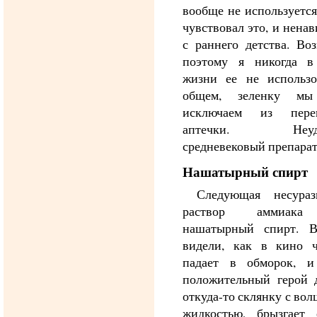
вообще не используется
чувствовал это, и ненав
с раннего детства. Во
поэтому я никогда в
жизни ее не использо
общем, зеленку мы
исключаем из пере
аптечки. Неудо
средневековый препарат
Нашатырный спирт
Следующая несура
раствор аммиак
нашатырный спирт. 
видели, как в кино ч
падает в обморок, и
положительный герой д
откуда-то склянку с во
жидкостью, брызгает