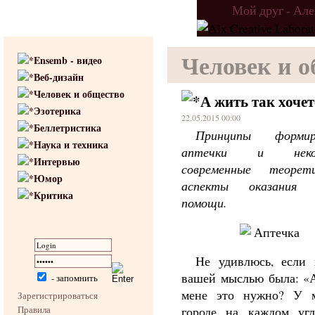
Мой друг - Ал
Человек и 
Ensemb - видео
Веб-дизайн
Человек и общество
А жить так хочет
Эзотерика
22.05.2015 00:00
Беллетристика
Принципы формир
Наука и техника
аптечки и неко
Интервью
современные теорети
Юмор
аспекты оказания 
Критика
помощи.
Не удивлюсь, если 
вашей мыслью была: «А
- запомнить
мене это нужно? У 
Зарегистрироваться
Правила
городе на каждом угл