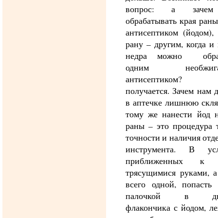
вопрос: а заче
обрабатывать края ран
антисептиком (йодом),
рану – другим, когда и 
недра можно обраб
одним необжига
антисептиком? 
получается. Зачем нам 
в аптечке лишнюю скля
тому же нанести йод н
раны – это процедура 
точности и наличия отд
инструмента. В усл
приближенных к х
трясущимися руками, а
всего одной, попасть 
палочкой в дыр
флакончика с йодом, л