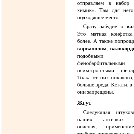
отправляем в набор
химик». Там для него
подходящее место.
ва
Сразу забудем о
Это мятная конфетк
более. А также попрощ
корвалолом
валокорд
,
подобными
фенобарбитальными
психотропными препар
Толка от них никакого,
больше вреда. Кстати, в
они запрещены.
Жгут
Следующая штуко
наших аптечках п
опасная, применен
требует определенных 