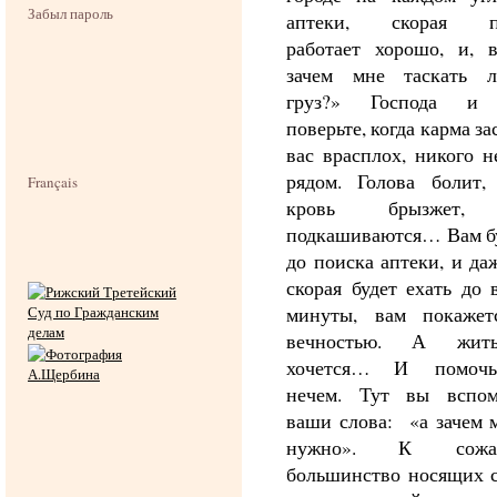
Забыл пароль
аптеки, скорая п
работает хорошо, и, в
зачем мне таскать 
груз?» Господа и 
поверьте, когда карма за
вас врасплох, никого н
рядом. Голова болит, 
Français
кровь брызжет,
подкашиваются… Вам бу
до поиска аптеки, и да
скорая будет ехать до 
минуты, вам покажет
вечностью. А жит
хочется… И помочь
нечем. Тут вы вспом
ваши слова: «а зачем 
нужно». К сожал
большинство носящих с