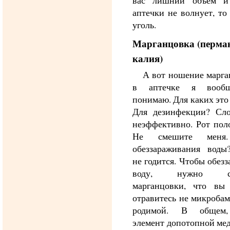
вас лишний объем и
аптечки не волнует, то
уголь.
Марганцовка (перма
калия)
А вот ношение марг
в аптечке я вооб
понимаю. Для каких это
Для дезинфекции? Сл
неэффективно. Рот пол
Не смешите меня
обеззараживания воды
не годится. Чтобы обезз
воду, нужно ст
марганцовки, что вы 
отравитесь не микробам
родимой. В общем,
элемент допотопной ме