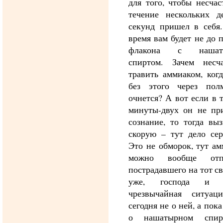
для того, чтобы несча
течение нескольких де
секунд пришел в себя.
время вам будет не до 
флакона с нашат
спиртом. Зачем несча
травить аммиаком, ког
без этого через пол
очнется? А вот если в 
минуты-двух он не пр
сознание, то тогда вы
скорую – тут дело сер
Это не обморок, тут а
можно вообще отпр
пострадавшего на тот св
уже, господа и 
чрезвычайная ситуац
сегодня не о ней, а пока
о нашатырном спир