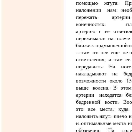
помощью жгута. Пр
наложении нам необ
пережать артер
конечностях: пле
артерию с ее ответвл
пережимают на плече
ближе к подмышечной в
– там от нее еще не о
ответвления, и там ее
передавить. На ног
накладывают на бе
возможности около 15
выше колена. В этом
артерии находятся б
бедренной кости. Воо
это все места, куда
наложить жгут: плечо и
и оптимальные места н
обозначил. На гол