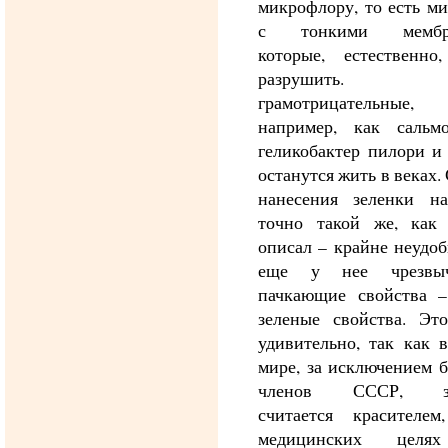
микрофлору, то есть м
с тонкими мембра
которые, естественно,
разрушить
грамотрицательные, 
например, как сальмо
геликобактер пилори и
останутся жить в веках.
нанесения зеленки н
точно такой же, как
описал – крайне неудо
еще у нее чрезвыч
пачкающие свойства –
зеленые свойства. Эт
удивительно, так как 
мире, за исключением 
членов СССР, зе
считается красителе
медицинских целя