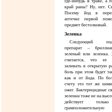
где-нибудь в траве, а 
край раны? Ну, нет. С
Посему йод в пере
аптечке первой по
предмет бестолковый.
Зеленка
Следующий под
препарат – бриллиа
зеленый или зеленка. 
считается, что ее
заливать в открытую р
боль при этом будет та
как и от йода. По бо
счету это тот же хими
ожег. Бактерицидные с
зеленки тоже не на высо
действует толь
грамположительную