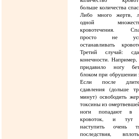
больше количества спас
Либо много жертв, 
одной множеств
кровотечения. Спа
просто не успе
останавливать кровоте
Третий случай: сда
конечности. Например,
придавило ногу бе
блоком при обрушении 
Если после длител
сдавления (дольше тр
минут) освободить жер
токсины из омертвевше
ноги попадают в 
кровоток, и тут 
наступить очень т
последствия, впло