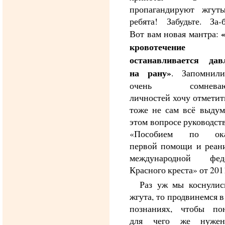
пропагандируют жгуты
ребята! Забудьте. За-б
Вот вам новая мантра:
кровотечение
останавливается дав
на рану»
. Запомнил
очень сомневаю
личностей хочу отметить
тоже не сам всё выдум
этом вопросе руководст
«Пособием по ока
первой помощи и реан
международной фед
Красного креста» от 2011
Раз уж мы коснулис
жгута, то продвинемся 
познаниях, чтобы пон
для чего же нужен