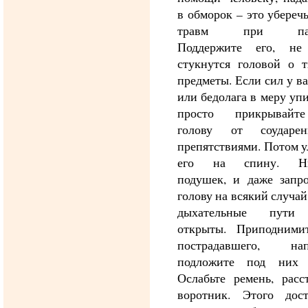
в обморок – это уберечь
травм при паде
Поддержите его, не
стукнутся головой о т
предметы. Если сил у ва
или бедолага в меру упи
просто прикрывайт
голову от соударе
препятствиями. Потом 
его на спину. Ни
подушек, и даже запро
голову на всякий случай
дыхательные пути
открыты. Приподнимит
пострадавшего, нап
подложите под них 
Ослабьте ремень, расс
воротник. Этого дост