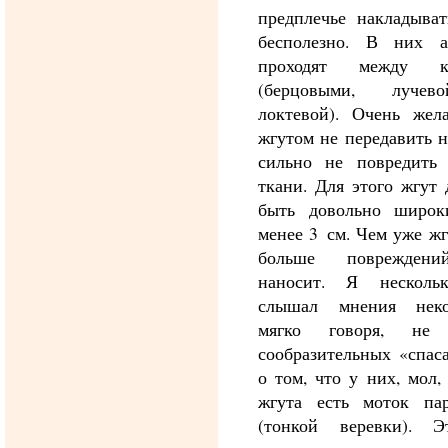
предплечье накладыват
бесполезно. В них а
проходят между ко
(берцовыми, луче
локтевой). Очень жела
жгутом не передавить 
сильно не повредить 
ткани. Для этого жгут
быть довольно широк
менее 3 см. Чем уже жг
больше поврежден
наносит. Я несколь
слышал мнения неко
мягко говоря, не 
сообразительных «спас
о том, что у них, мол,
жгута есть моток пар
(тонкой веревки). 