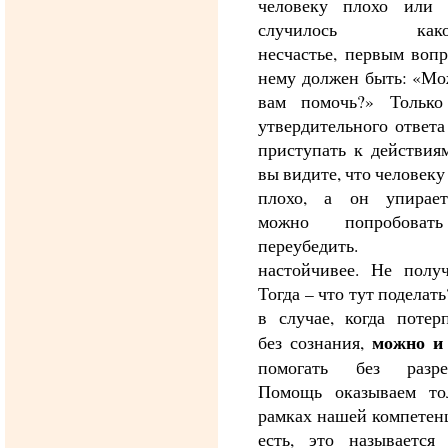
человеку плохо или
случилось какое
несчастье, первым воп
нему должен быть: «Мо
вам помочь?» Только
утвердительного ответ
приступать к действия
вы видите, что человеку
плохо, а он упирает
можно попробоват
переубедить. Б
настойчивее. Не получ
Тогда – что тут поделать
в случае, когда потер
можно и
без сознания,
помогать без разре
Помощь оказываем то
рамках нашей компетен
есть, это называется 