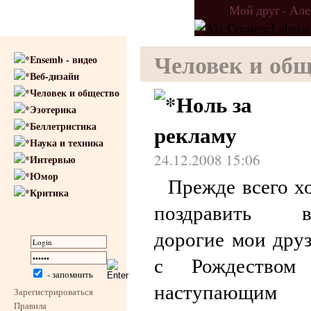
Мой друг - Ал
Человек и общ
Ensemb - видео
Веб-дизайн
Человек и общество
Ноль за
Эзотерика
Беллетристика
рекламу
Наука и техника
24.12.2008 15:06
Интервью
Юмор
Прежде всего х
Критика
поздравить ва
дорогие мои друз
с Рождеством
- запомнить
наступающим
Зарегистрироваться
Правила