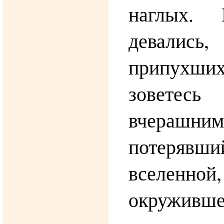
наглых.
девали
припухши
зовете
вчерашн
потерявш
вселенн
окружив