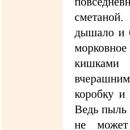
повседневн
сметано
дышало и 
морков
кишкам
вчерашни
коробку и 
Ведь пыль
не может