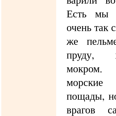
Есть мы 
очень так 
же пельм
пруду, 
мокром
морски
пощады, н
врагов с