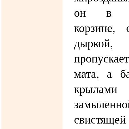
он в ба
корзине,
дыркой,
пропускает
мата, а б
крылами
замылен
свистящей