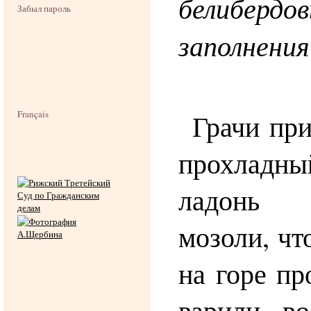
белибердо
Забыл пароль
заполнения
Français
Грачи при
прохладн
ладонь
мозоли, чт
на горе пр
варили во