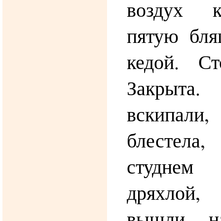
воздух к
пятую бля
кедой. Ст
Закрыта
вскипал
блестел
студнем
дряхлой
вышли н