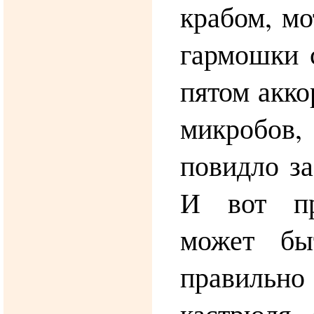
крабом, м
гармошки 
пятом акк
микробо
повидло за
И вот пр
может бы
правиль
кастрюля