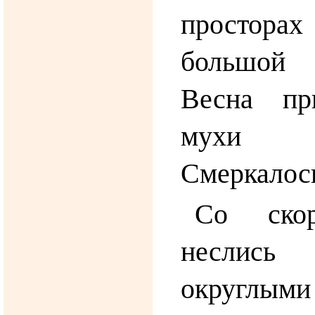
простор
большой 
Весна пр
мухи 
Смеркалос
Со скор
неслись
округлы