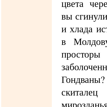
цвета чер
вы сгинули
и хлада ис
в Молдов
просто
заболоче
Гондван
скита
мироздань