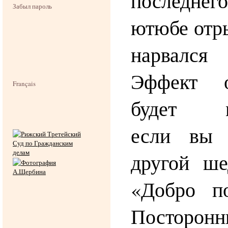
последнего
Забыл пароль
ютюбе отр
нарвался
Эффект о
Français
будет ма
если вы 
другой ш
«Добро п
Постор