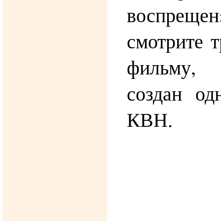
воспреще
смотрите т
фильму, 
создан од
КВН.