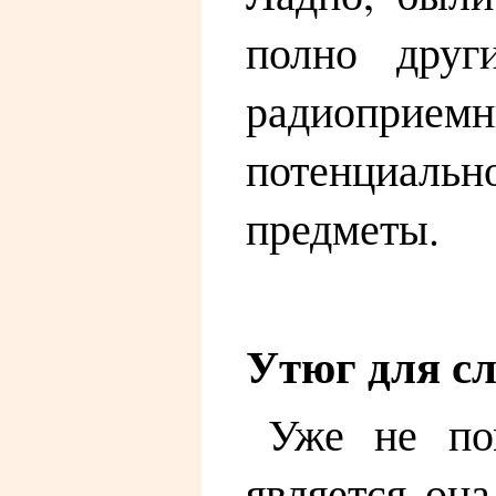
полно други
радиоприем
потенциаль
предметы.
Утюг для с
Уже не по
является она