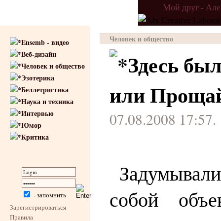
Мой друг - Ал
Человек и общество
Ensemb - видео
Веб-дизайн
Здесь был
Человек и общество
Эзотерика
или Прощай
Беллетристика
Наука и техника
Интервью
07.08.2008 17:57.
Юмор
Критика
Задумывали
собой объе
- запомнить
Зарегистрироваться
Правила