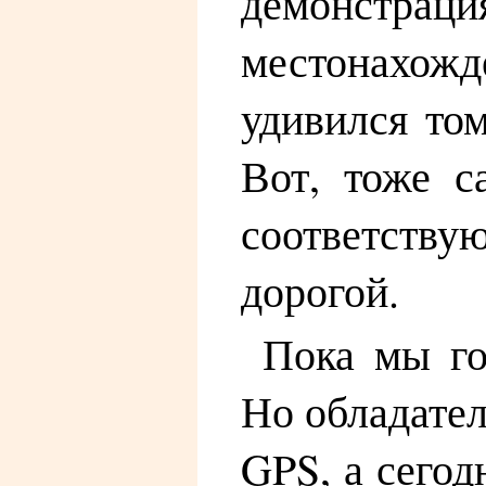
демонстра
местонахож
удивился том
Вот, тоже с
соответству
дорогой.
Пока мы го
Но обладател
GPS, а сегод