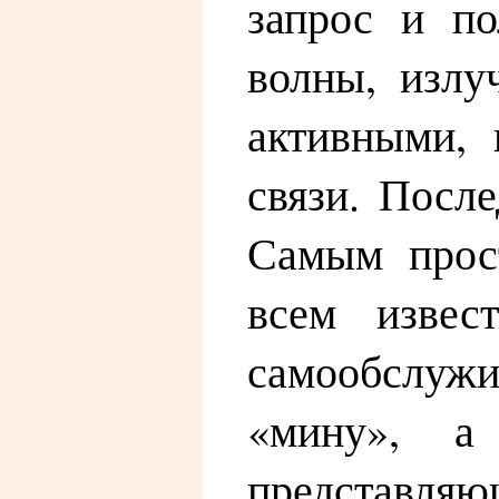
запрос и по
волны, излу
активными, 
связи. Посл
Самым прост
всем извес
самообслуж
«мину», а
представля