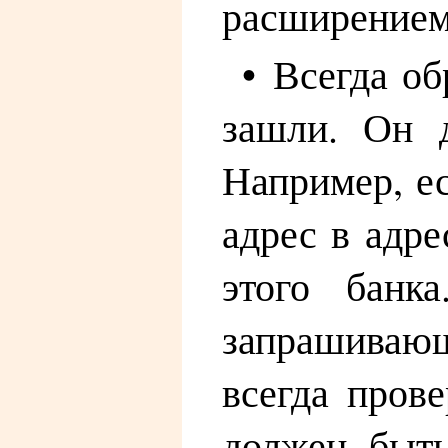
расширением 
• Всегда об
зашли. Он 
Например, ес
адрес в адр
этого банк
запрашива
всегда пров
должен быть