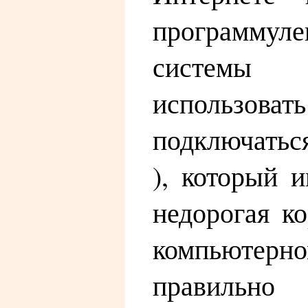
программуле
системы б
использова
подключаться
), который 
недорогая к
компьютерно
правильно