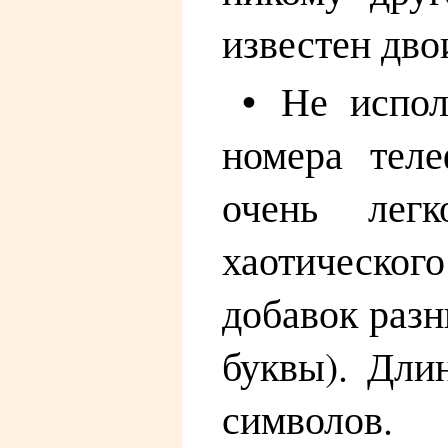
известен дво
• Не испол
номера тел
очень лег
хаотическог
добавок разн
буквы). Дли
символов.