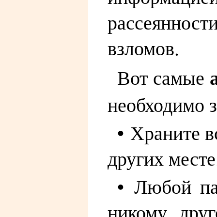
рассеянност
взломов.
Вот самые
необходимо з
• Храните в
других месте
• Любой па
никому друг