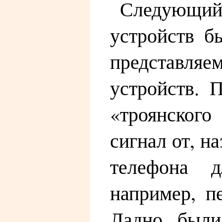
Следующий 
устройств б
представляе
устройств. 
«троянског
сигнал от, н
телефона 
например, п
Ладно, были