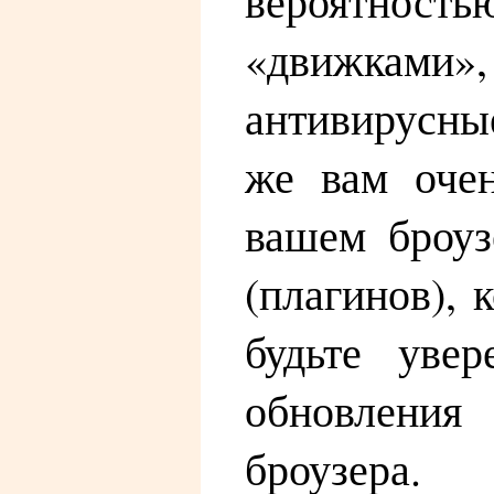
вероятность
«движками»
антивирусны
же вам очен
вашем броуз
(плагинов),
будьте уве
обновления
броузера.