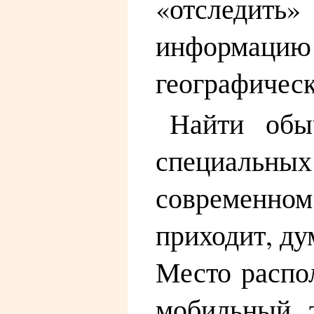
«отследить»
информацию 
географичес
Найти обы
специальн
современно
приходит, ду
Место распо
мобильный 