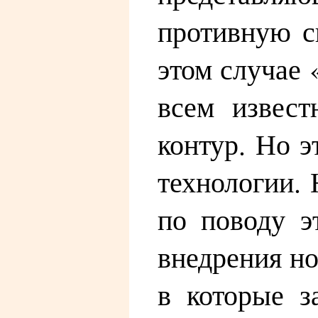
противную си
этом случае 
всем извест
контур. Но э
технологии. 
по поводу э
внедрения н
в которые з