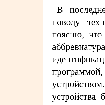
В последн
поводу тех
поясню, что
аббревиату
идентифик
программой
устройство
устройства 