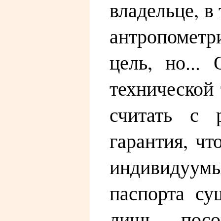
владельце, в
антропометр
цель, но...
технической
считать с 
гарантия, чт
индивидуумы
паспорта су
лишь посо