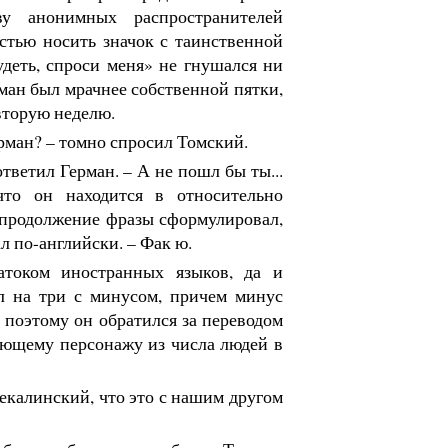
у анонимных распространителей
стью носить значок с таинственной
деть, спроси меня» не гнушался ни
рман был мрачнее собственной пятки,
вторую неделю.
ерман? – томно спросил Томский.
 ответил Герман. – А не пошл бы ты...
что он находится в относительно
 продолжение фразы сформулировал,
ал по-английски. – Фак ю.
током иностранных языков, да и
л на три с минусом, причем минус
и поэтому он обратился за переводом
ующему персонажу из числа людей в
екалинский, что это с нашим другом