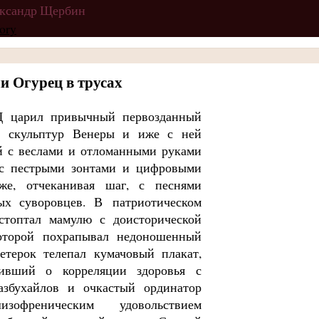
ександр Щербин
и Огурец в трусах
 царил привычный первозданный
х скульптур Венеры и иже с ней
й с веслами и отломанными руками
с пестрыми зонтами и цифровыми
же, отчеканивая шаг, с песнями
х суворовцев. В патриотическом
стоптал мамулю с доисторической
которой похрапывал недоношенный
етерок телепал кумачовый плакат,
сивший о корреляции здоровья с
азбухайлов и очкастый ординатор
офреническим удовольствием