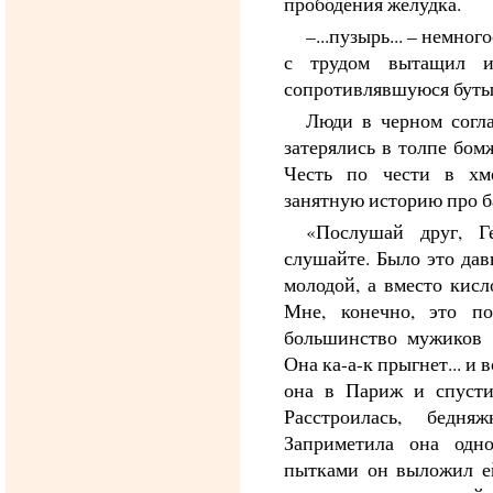
прободения желудка.
–...пузырь... – немн
с трудом вытащил и
сопротивлявшуюся бутыл
Люди в черном согла
затерялись в толпе бом
Честь по чести в хме
занятную историю про б
«Послушай друг, Г
слушайте. Было это дав
молодой, а вместо кисл
Мне, конечно, это по
большинство мужиков 
Она ка-а-к прыгнет... и 
она в Париж и спусти
Расстроилась, бедн
Заприметила она одн
пытками он выложил е