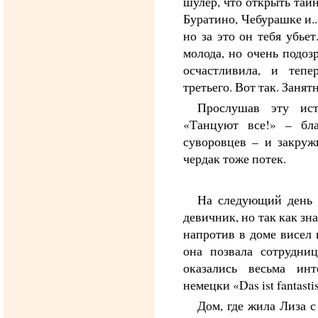
шулер, что открыть тай
Буратино, Чебурашке и..
но за это он тебя убье
молода, но очень подоз
осчастливила, и тепе
третьего. Вот так. Занят
Прослушав эту ист
«Танцуют все!» – бл
суворовцев – и закружи
чердак тоже потек.
На следующий день 
девичник, но так как зна
напротив в доме висел 
она позвала сотрудни
оказались весьма инт
немецки «Das ist fantast
Дом, где жила Лиза 