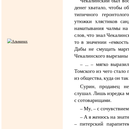
Чекалинский был воо
денег хватало, чтобы о
типичного геронтолог
утюжки хлястиков сан
наматывания чалмы на
слов, что знал Чекалинс
то в значении «емкост
Дабы не смущать марг
Чекалинского вырезаны 
– ... – мягко выраз
Томского из чего стало
из общества, куда он так
Сурин, продавец н
слушал. Лишь изредка м
с сотоварищами.
– Му, – с сочувствием
– А я женюсь на знат
– питерский парапите