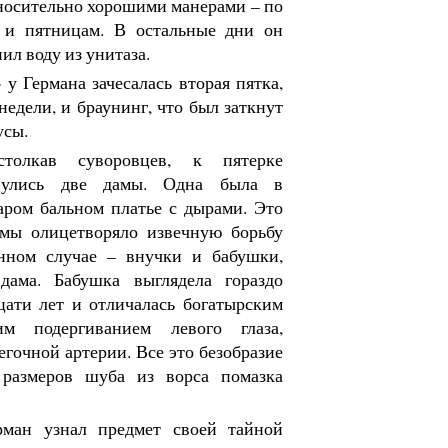
носительно хорошими манерами – по
м и пятницам. В остальные дни он
ил воду из унитаза.
у Германа зачесалась вторая пятка,
недели, и браунинг, что был заткнут
усы.
толкав суворовцев, к пятерке
снулись две дамы. Одна была в
аром бальном платье с дырами. Это
амы олицетворяло извечную борьбу
анном случае – внучки и бабушки,
дама. Бабушка выглядела гораздо
цати лет и отличалась богатырским
им подергиванием левого глаза,
егочной артерии. Все это безобразие
размеров шуба из ворса помазка
ман узнал предмет своей тайной