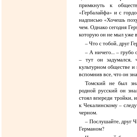
примкнуть к обществ
«Гербалайфа» и с гордо
надписью «Хочешь поху
чем. Однако сегодня Ге
которую он не мыл уже 
– Что с тобой, друг Г
– А ничего... – грубо
– тут он задумался, 
культурном обществе и
вспомнив все, что он зн
Томский не был зна
родной русский он зна
стоял впереди тройки, 
к Чекалинскому – след
черном.
– Послушайте, друг Ч
Германом?