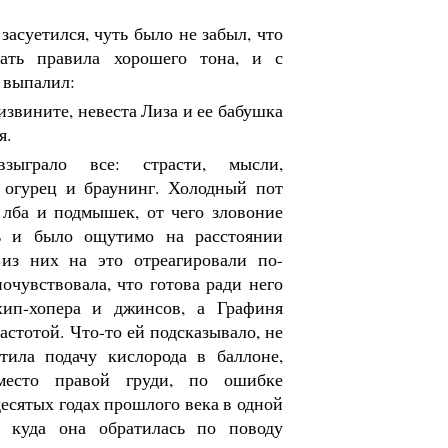
засуетился, чуть было не забыл, что
ать правила хорошего тона, и с
 выпалил:
., извините, невеста Лиза и ее бабушка
я.
зыграло все: страсти, мысли,
 огурец и браунинг. Холодный пот
 лба и подмышек, от чего зловоние
ь и было ощутимо на расстоянии
 из них на это отреагировали по-
почувствовала, что готова ради него
 хип-хопера и джинсов, а Графиня
астотой. Что-то ей подсказывало, не
тила подачу кислорода в баллоне,
место правой груди, по ошибке
есятых годах прошлого века в одной
, куда она обратилась по поводу