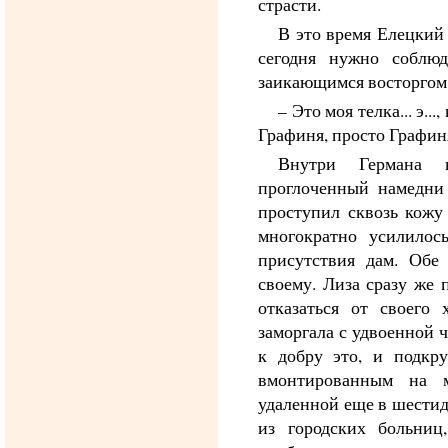
страсти.
В это время Елецкий 
сегодня нужно соблюд
заикающимся восторгом
– Это моя телка... э..
Графиня, просто Графин
Внутри Германа в
проглоченный намедни
проступил сквозь кожу
многократно усилилос
присутствия дам. Обе
своему. Лиза сразу же 
отказаться от своего
заморгала с удвоенной ч
к добру это, и подкру
вмонтированным на 
удаленной еще в шестид
из городских больниц