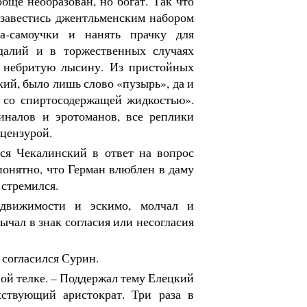
бще необразован, но богат. Так что
бзавестись джентльменским набором
оа-самоучки и нанять прачку для
далий и в торжественных случаях
 небритую лысину. Из пристойных
кий, было лишь слово «пузырь», да и
ь со спиртосодержащей жидкостью».
иналов и эротоманов, все реплики
цензурой.
ился Чекалинский в ответ на вопрос
 понятно, что Герман влюблен в даму
 стремился.
едвижимости и эскимо, молчал и
ычал в знак согласия или несогласия
 согласился Сурин.
ной телке. – Поддержал тему Елецкий
кствующий аристократ. Три раза в