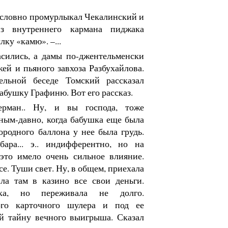
огословно промурлыкал Чекалинский и
з внутреннего кармана пиджака
ку «камю». –...
сились, а дамы по-джентельменски
жей и пьяного завхоза Разбухайлова.
льной беседе Томский рассказал
абушку Графиню. Вот его рассказ.
ерман.. Ну, и вы господа, тоже
ным-давно, когда бабушка еще была
ородного баллона у нее была грудь.
бара... э.. индифферентно, но на
это имело очень сильное влияние.
все. Туши свет. Ну, в общем, приехала
ла там в казино все свои деньги.
яжка, но переживала не долго.
ого карточного шулера и под ее
й тайну вечного выигрыша. Сказал