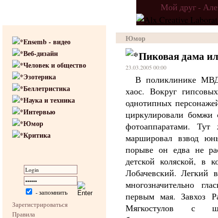
Мой друг - Ал
Юмор
Ensemb - видео
Веб-дизайн
Пиковая дама ил
Человек и общество
23.03.2005 00:00
Эзотерика
В поликлинике МВД
Беллетристика
хаос. Вокруг гипсовы
Наука и техника
однотипных персонаже
Интервью
циркулировали бомжи 
Юмор
фотоаппаратами. Тут 
Критика
маршировал взвод юны
порыве он едва не ра
детской коляской, в 
Лобачевский. Легкий в
многозначительно гла
- запомнить
первым мая. Завхоз Р
Зарегистрироваться
Мягкостулов с шиз
Правила