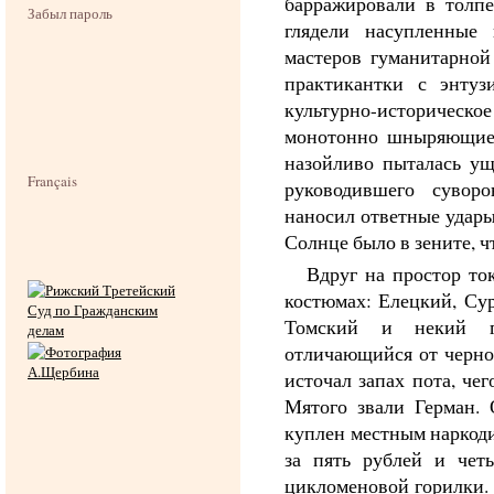
барражировали в толп
Забыл пароль
глядели насупленные 
мастеров гуманитарной
практикантки с энтуз
культурно-историческое
монотонно шныряющие 
назойливо пыталась ущ
Français
руководившего сувор
наносил ответные удары
Солнце было в зените, ч
Вдруг на простор то
костюмах: Елецкий, Сур
Томский и некий го
отличающийся от черно
источал запах пота, чег
Мятого звали Герман.
куплен местным наркод
за пять рублей и чет
цикломеновой горилки. 