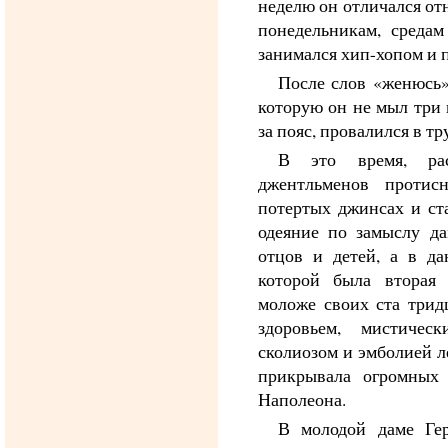
неделю он отличался от
понедельникам, среда
занимался хип-хопом и п
После слов «женюсь» 
которую он не мыл три 
за пояс, провалился в тр
В это время, рас
джентльменов проти
потертых джинсах и ст
одеяние по замыслу д
отцов и детей, а в д
которой была вторая 
моложе своих ста трид
здоровьем, мистическ
сколиозом и эмболией л
прикрывала огромных 
Наполеона.
В молодой даме Гер