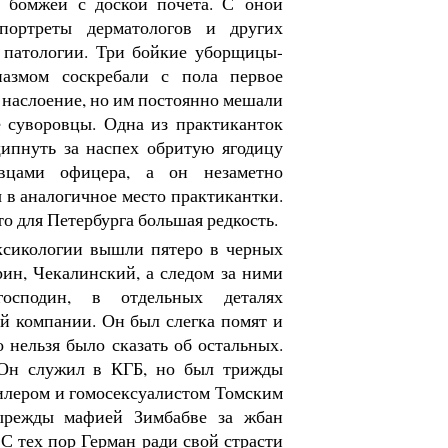
е бомжей с доской почета. С оной
портреты дерматологов и других
 патологии. Три бойкие уборщицы-
иазмом соскребали с пола первое
 наслоение, но им постоянно мешали
суворовцы. Одна из практиканток
ипнуть за наспех обритую ягодицу
овцами офицера, а он незаметно
 в аналогичное место практикантки.
то для Петербурга большая редкость.
ксикологии вышли пятеро в черных
ин, Чекалинский, а следом за ними
сподин, в отдельных деталях
й компании. Он был слегка помят и
о нельзя было сказать об остальных.
 Он служил в КГБ, но был трижды
илером и гомосексуалистом Томским
ырежды мафией Зимбабве за жбан
С тех пор Герман ради свой страсти