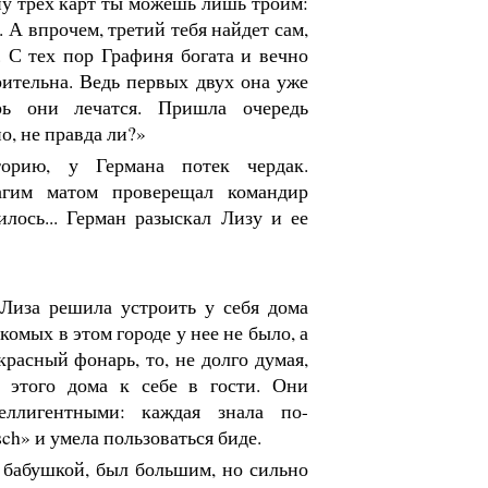
ну трех карт ты можешь лишь троим:
. А впрочем, третий тебя найдет сам,
т. С тех пор Графиня богата и вечно
рительна. Ведь первых двух она уже
рь они лечатся. Пришла очередь
но, не правда ли?»
орию, у Германа потек чердак.
агим матом проверещал командир
лось... Герман разыскал Лизу и ее
Лиза решила устроить у себя дома
комых в этом городе у нее не было, а
красный фонарь, то, не долго думая,
ц этого дома к себе в гости. Они
еллигентными: каждая знала по-
isch» и умела пользоваться биде.
с бабушкой, был большим, но сильно