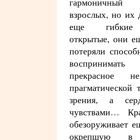
гармоничный
взрослых, но их
еще гибки
открытые, они е
потеряли способ
воспринимать
прекрасное 
прагматической 
зрения, а серд
чувствами… Кра
обезоруживает е
окрепшую в