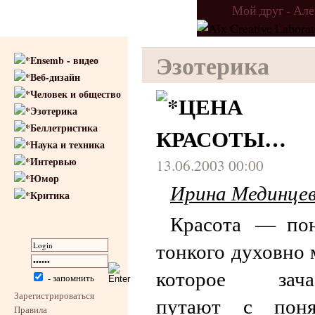
Мой друг - Ал
Эзотерика
Ensemb - видео
Веб-дизайн
Человек и общество
ЦЕНА
Эзотерика
Беллетристика
КРАСОТЫ…
Наука и техника
Интервью
13.06.2003 00:00
Юмор
Ирина Мединце
Критика
Красота — пон
тонкого духовно 
которое зача
- запомнить
Зарегистрироваться
путают с поня
Правила