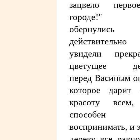
зацвело перв
городе!" 
обернулис
действительно
увидели прекра
цветущее де
перед Васиным о
которое дарит 
красоту всем,
способен
воспринимать, и 
дереву все равно