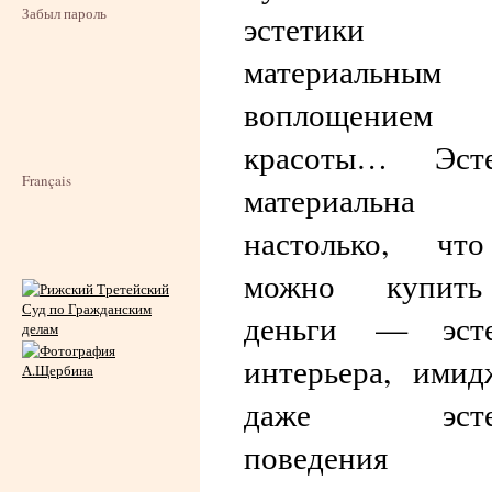
Забыл пароль
эстетик
материальным
воплощением
красоты… Эсте
Français
материальна
настолько, чт
можно купит
деньги — эсте
интерьера, ими
даже эстет
поведени