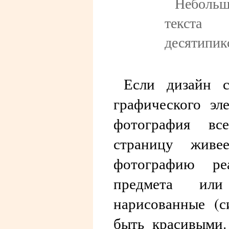
Неболь
текст
десятипик
Если дизайн с
графического эл
фотография все
страницу жив
фотографию реа
предмета ил
нарисованные (с
быть красивыми.