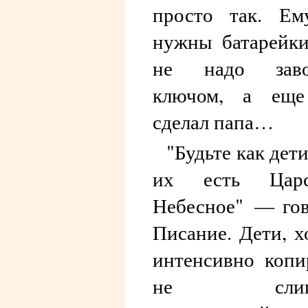
просто так. Ем
нужны батарейки
не надо заво
ключом, а еще
сделал папа…
"Будьте как дети
их есть Царс
Небесное" — го
Писание. Дети, х
интенсивно коп
не слиш