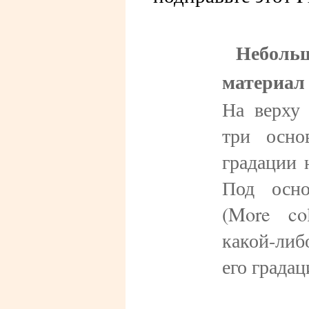
Небол
материал
На верху
три осно
градации 
Под осно
(More co
какой-либ
его града