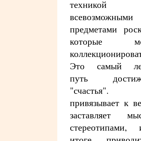
технико
всевозможными
предметами рос
которые мо
коллекционироват
Это самый ле
путь достиж
"счастья".
привязывает к в
заставляет мыс
стереотипами,
итоге, привод