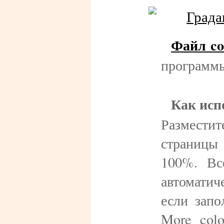
Файл co
программы
Как исп
Размест
страницы
100%. Вс
автоматич
если зап
More colo