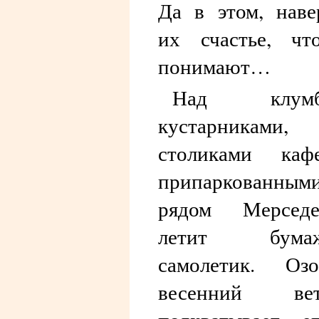
Да в этом, наве
их счастье, чт
понимают…
Над клумб
кустарниками,
столиками ка
припаркованным
рядом Мерседе
летит бума
самолетик. Озо
весенний вет