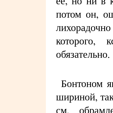
ее, но ни в 
потом он, о
лихорадочн
которого, 
обязательно.
Бонтоном я
шириной, так
см, обрамл