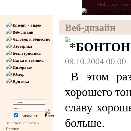
Мой друг - Ал
Веб-дизайн
Ensemb - видео
Веб-дизайн
Человек и общество
БОНТОН
Эзотерика
Беллетристика
08.10.2004 00:00
Наука и техника
Интервью
В этом раз
Юмор
Критика
хорошего тон
славу хороше
- запомнить
больше.
Зарегистрироваться
Правила