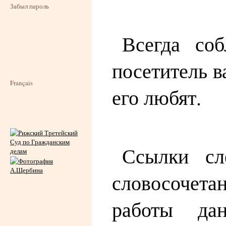
Забыл пароль
Всегда соб
посетитель в
Français
его любят.
Ссылки сл
словосочет
работы да