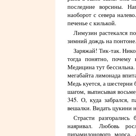
последние ворсины. Н
наоборот с севера налево
печенье с килькой.
Лимузин растекался по
зимний дождь на понтоне
Заряжай! Тик-так. Никог
тогда понятно, почему 
Медицина тут бессильна. 
мегабайта лимонада впита
Медь куется, а шестерни
шагом, выписывая восьме
345. О, куда забрался, 
вешалки. Видать цукини н
Страсти разгорались 
наяривал. Любовь рос
пирамидонового морса,