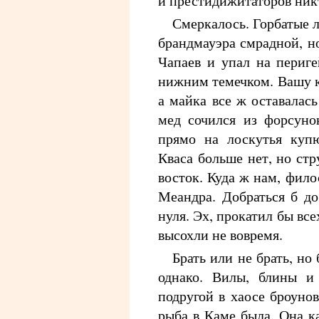
и престидижитаторов никт
Смеркалось. Горбатые 
брандмауэра смрадной, н
Чапаев и упал на периге
нижним темечком. Вашу к
а майка все ж оставалась
мед сочился из форсуно
прямо на лоскутья купю
Кваса больше нет, но стр
восток. Куда ж нам, фил
Меандра. Добраться б д
нуля. Эх, прокатил бы все
высохли не вовремя.
Брать или не брать, но
однако. Вилы, блины и
подругой в хаосе броуно
рыба в Каме была. Она ка