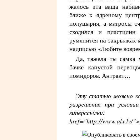
жалось эта ваша набивн
ближе к ядреному центр
полушария, а матросы сч
сходился и пластилин
румянится на закрылках 
надписью «Любите воврем
Да, тяжела ты самка 
бачке капустой первоцв
помидоров. Антракт…
Эту статью можно коп
разрешения при услови
гипер
href="http://www.alx.lv