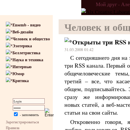
Мой друг - Ал
Человек и общ
Ensemb - видео
Веб-дизайн
Человек и общество
Открыты три RSS 
Эзотерика
31.03.2008 01:42
Беллетристика
С сегодняшнего дня на 
Наука и техника
три RSS канала. Первый о
Интервью
общечеловеческие темы
Юмор
третий – все, что касае
Критика
общем, подписывайтесь. 
сразу же информиров
новых статей, а веб-маст
статьи на свои сайты.
- запомнить
Откровенно говоря, 
Зарегистрироваться
Правила
люблю пользоваться RSS