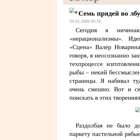
Семь прядей во лб
29.02.2008 00:38
Сегодня я ничина
«нерационализмы». Ид
«Сцена» Валер Новарина
говоря, я неосознанно за
техпроцессе изготовлен
рыбы – некий бессмыслен
страницы. Я набивал ту
очень смешно. Вот и 
поискать в этих творения
Раздолбая не было д
паркету пастельной рябью